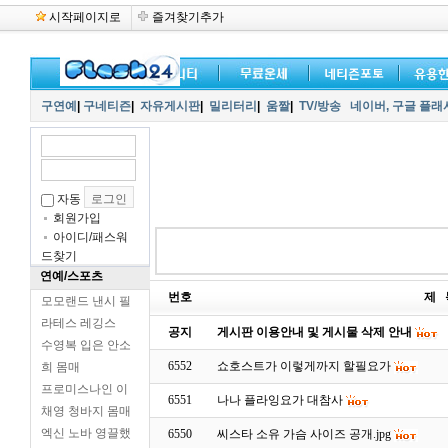
시작페이지로
즐겨찾기추가
구연예
|
구네티즌
|
자유게시판
|
밀리터리
|
움짤
|
TV/방송
네이버,
구글 플래
자동
회원가입
아이디/패스워
드찾기
연예/스포츠
번호
제 
모모랜드 낸시 필
라테스 레깅스
공지
게시판 이용안내 및 게시물 삭제 안내
수영복 입은 안소
6552
쇼호스트가 이렇게까지 할필요가
희 몸매
프로미스나인 이
6551
나나 플라잉요가 대참사
채영 청바지 몸매
엑신 노바 영끌했
6550
씨스타 소유 가슴 사이즈 공개.jpg