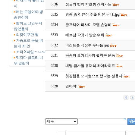
어차피 뭐 볼게 없
6536
정글의 법칙 박초롱 래쉬가드
네
얘는 모델이야 방
6535
방송 중 이쁜이 수술 받은 누나..jpg
송인이야
뽑혀도 그만두지
6534
골프웨어 파사디 모델 손담비
않았을까.
의젖이구만 뭘
6533
베트남 짝짓기 방송 수위
가슴으로 돈을 버
6532
미스트롯 직장부 누나들.jpg
는게 죄 인
조작 X파일 ~ ㅉㅉ
6531
공중파 요가강사의 괄약근 운동
멋지다 글로리 너
무 말랐어
6530
내딸 금사월 유재석 하이라이트
6529
첫경험을 쓰리썸으로 했다는 선물녀
6528
민아야!