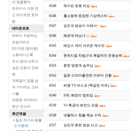
네 영끌했어
6549
채수빈 로봇 의상
트와이스 다현 전
신 타이트한 옷차
6548
홈쇼핑에 등장한 기상캐스터
림
6547
성진국 방송이 이래서~
네티즌포토
허벅지 자랑하는
6546
해운대 태닝녀
(1)
보송이버섯
6545
레깅스 색이 아쉬운 채수빈
DJ 미유 (원미령)
스튜어디스룩
6544
현역시절 차범근의 폭발적인 운동능력
주사 한대 놔주고
6543
흔한 방청객 슴부심
싶은 간호사 갓세
희
6542
일본 드라마출연한 아유미 근황
개목걸이 잡을 남
6541
씨잼 VS 바스코 (똑같은 비트)
자 기다리는 고라
니율
6540
SNL 혜정이 옆트임
차영현 치어리더
6539
VJ 특공대 레전드 모음
최근 인스타
최근댓글
6538
넷플릭스 청불 예능 수위
킬포:저기서 몸좋
6537
성진국 흔한 방송 사고
고 이쁜애