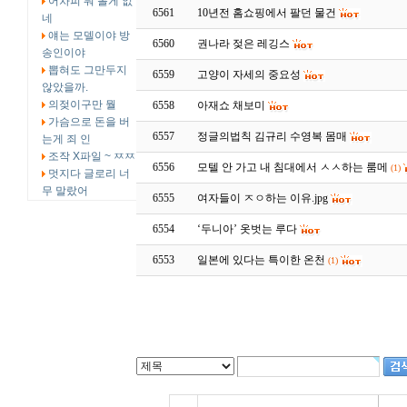
어차피 뭐 볼게 없
6561
10년전 홈쇼핑에서 팔던 물건
네
얘는 모델이야 방
6560
권나라 젖은 레깅스
송인이야
뽑혀도 그만두지
6559
고양이 자세의 중요성
않았을까.
의젖이구만 뭘
6558
아재쇼 채보미
가슴으로 돈을 버
6557
정글의법칙 김규리 수영복 몸매
는게 죄 인
조작 X파일 ~ ㅉㅉ
6556
모텔 안 가고 내 침대에서 ㅅㅅ하는 룸메
(1)
멋지다 글로리 너
무 말랐어
6555
여자들이 ㅈㅇ하는 이유.jpg
6554
‘두니아’ 옷벗는 루다
6553
일본에 있다는 특이한 온천
(1)