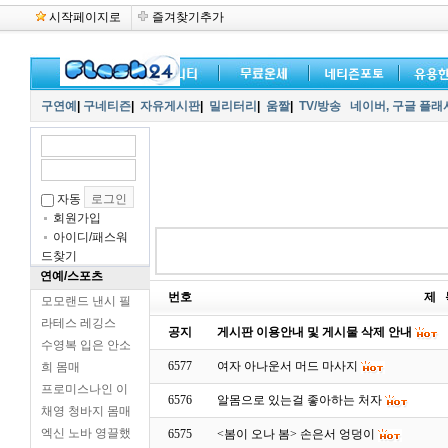
시작페이지로
즐겨찾기추가
구연예
|
구네티즌
|
자유게시판
|
밀리터리
|
움짤
|
TV/방송
네이버,
구글 플래
자동
회원가입
아이디/패스워
드찾기
연예/스포츠
번호
제 
모모랜드 낸시 필
라테스 레깅스
공지
게시판 이용안내 및 게시물 삭제 안내
수영복 입은 안소
6577
여자 아나운서 머드 마사지
희 몸매
프로미스나인 이
6576
알몸으로 있는걸 좋아하는 처자
채영 청바지 몸매
엑신 노바 영끌했
6575
<봄이 오나 봄> 손은서 엉덩이