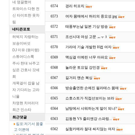
네 영끌했어
6574
경리 히프킥
트와이스 다현 전
신 타이트한 옷차
6573
여자 몸매에서 허리의 중요성.jpg
림
6572
태풍부는날 일본 기상 방송
네티즌포토
허벅지 자랑하는
6571
조선시대 여성 고문 ㅗㅜㅑ
보송이버섯
6570
가라데 기술 개발한 H컵 여자
DJ 미유 (원미령)
스튜어디스룩
6569
맥심걸 이예린 너무 아파요
주사 한대 놔주고
6568
놀라운 토요일 강민경
싶은 간호사 갓세
희
6567
길거리 맨손 복싱
개목걸이 잡을 남
6566
방송출연한 손예진 필라테스 몸매
자 기다리는 고라
니율
6565
쇼호스트가 직접선보이는 브라
차영현 치어리더
6564
남탕에서 샤워하는게 말이 되냐?
최근 인스타
최근댓글
6563
김동현 VS 줄리엔강 스파링...
킬포:저기서 몸좋
6562
실험카메라 절대 싸지않는 여자
고 이쁜애