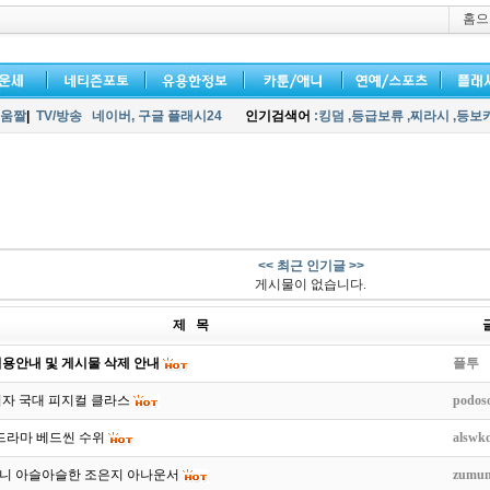
홈으
움짤
|
TV/방송
네이버,
구글 플래시24
인기검색어
:킹덤
,등급보류
,찌라시
,등보
<< 최근 인기글 >>
게시물이 없습니다.
제 목
용안내 및 게시물 삭제 안내
플투
여자 국대 피지컬 클라스
podos
 드라마 베드씬 수위
alswk
니 아슬아슬한 조은지 아나운서
zumun