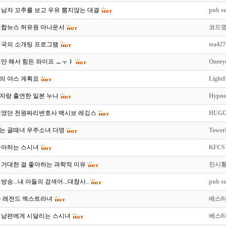
 남자 꼬추를 보고 우유 뿜지않는 대결
pub s
연합뉴스 허유원 아나운서
코드명
영국의 소개팅 프로그램
tea427
만 해서 힘든 와이프 ㅗㅜㅑ
Oneey
의 야스 계획표
LightH
자랑 출연한 일본 누나
Hypno
제였던 천원짜리변호사 백시보 레깅스
HUGO
는 골때녀 우주소녀 다영
Tower
좋아하는 스시녀
KFCS
 거대한 걸 좋아하는 과학적 이유
진시
방송...내 아들의 검색어...대참사..
pub s
속 레전드 엑스트라녀
베스
 남편에게 시달리는 스시녀
베스