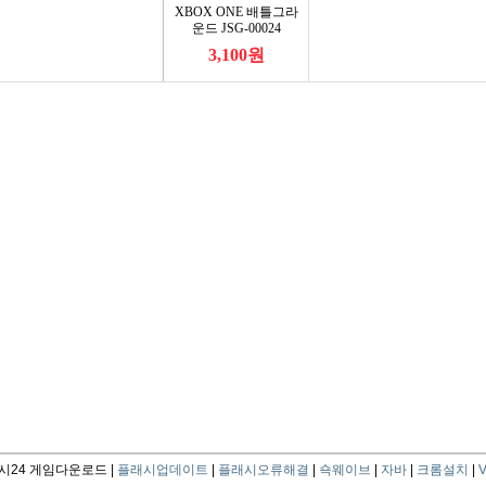
24 게임다운로드 |
플래시업데이트
|
플래시오류해결
|
쇽웨이브
|
자바
|
크롬설치
|
V