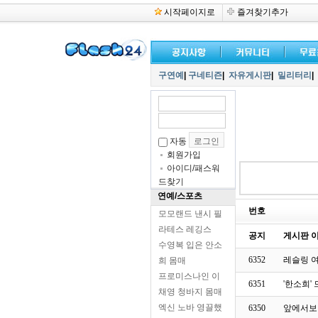
시작페이지로
즐겨찾기추가
구연예
|
구네티즌
|
자유게시판
|
밀리터리
|
자동
회원가입
아이디/패스워
드찾기
연예/스포츠
번호
모모랜드 낸시 필
라테스 레깅스
공지
게시판 이
수영복 입은 안소
6352
레슬링 
희 몸매
프로미스나인 이
6351
'한소희'
채영 청바지 몸매
엑신 노바 영끌했
6350
앞에서보