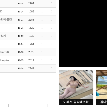
2102
1
0
10-24
85
1085
1
0
10-24
하와베를린
2286
1
0
10-21
1829
1
0
10-21
라왕자
1930
1
0
10-19
1764
1
0
10-14
arcraft
2575
1
0
10-06
hEmpire
2611
1
0
10-05
새
2241
1
0
10-04
이래서 필라테스하
김나