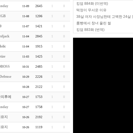
킹덤 884화 (미번역)
unday
2645
1
0
11-09
떡정이 무서운 이유
GB
1206
1
0
11-08
38살 여자 사장님한테 고백한 24살
룸빵에서 창녀 울린 썰
0
1421
1
0
11-07
킹덤 883화 (번역)
edjack
2845
1
0
11-04
olic
1915
1
0
11-04
tize
1425
1
0
11-03
BOSS
2485
1
0
10-31
Defense
2226
1
0
10-29
2122
1
0
10-28
황의후예
1753
1
0
10-27
unday
1758
1
0
10-27
티유지
2192
1
0
10-26
티유지
1119
1
0
10-26