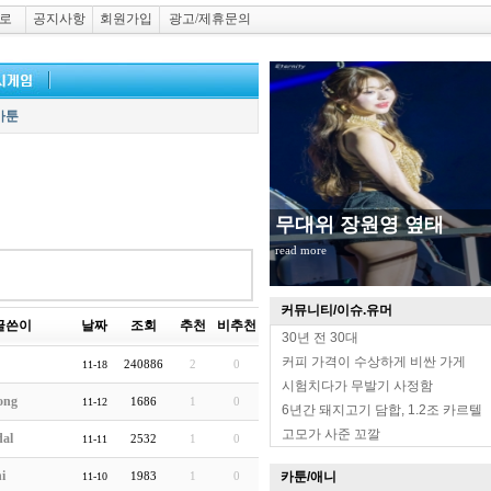
로
공지사항
회원가입
광고/제휴문의
카툰
무대위 장원영 옆태
read more
커뮤니티/이슈.유머
글쓴이
날짜
조회
추천
비추천
30년 전 30대
커피 가격이 수상하게 비싼 가게
240886
2
0
11-18
시험치다가 무발기 사정함
ong
1686
1
0
11-12
6년간 돼지고기 담합, 1.2조 카르텔
고모가 사준 꼬깔
dal
2532
1
0
11-11
i
1983
1
0
카툰/애니
11-10