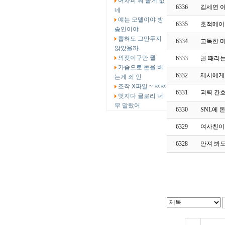
어차피 뭐 볼게 없
6336
김세연 
네
얘는 모델이야 방
6335
호적메이
송인이야
뽑혀도 그만두지
6334
고독한 
않았을까.
의젖이구만 뭘
6333
골 때리는
가슴으로 돈을 버
6332
제시에게
는게 죄 인
조작 X파일 ~ ㅉㅉ
6331
괴력 간
멋지다 글로리 너
무 말랐어
6330
SNL에
6329
여사친이
6328
만져 봐도