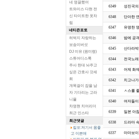
네 영끌했어
6349
성진국의
트와이스 다현 전
신 타이트한 옷차
6348
단아한 
림
6347
유명한 
네티즌포토
허벅지 자랑하는
6346
밤에 공격
보송이버섯
6345
산다라박
DJ 미유 (원미령)
스튜어디스룩
6344
전국노래
주사 한대 놔주고
6343
어제 화
싶은 간호사 갓세
희
6342
치고나가
개목걸이 잡을 남
6341
ㅅ스를 
자 기다리는 고라
니율
6340
여자들이
차영현 치어리더
6339
일본 아침
최근 인스타
최근댓글
6338
드라마 
킬포:저기서 몸좋
6337
마마보이
고 이쁜애