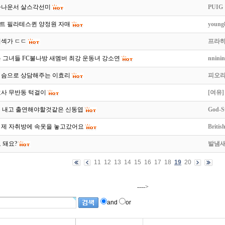
아나운서 살스각선미
PUIG
트 필라테스퀸 양정원 자매
young
미섹가 ㄷㄷ
프라
 그녀들 FC불나방 새멤버 최강 운동녀 강소연
nninin
 슴으로 상담해주는 이효리
피오
호사 무반동 턱걸이
[여유]
 돈 내고 출연해야할것같은 신동엽
God-St
 제 자취방에 속옷을 놓고갔어요
Britis
 돼요?
발냄
11
12
13
14
15
16
17
18
19
20
---->
and
or