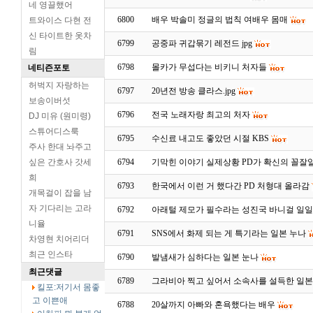
네 영끌했어
6800
배우 박솔미 정글의 법칙 여배우 몸매
트와이스 다현 전
신 타이트한 옷차
6799
공중파 귀갑묶기 레전드 jpg
림
6798
몰카가 무섭다는 비키니 처자들
네티즌포토
허벅지 자랑하는
6797
20년전 방송 클라스.jpg
보송이버섯
6796
전국 노래자랑 최고의 처자
DJ 미유 (원미령)
스튜어디스룩
6795
수신료 내고도 좋았던 시절 KBS
주사 한대 놔주고
싶은 간호사 갓세
6794
기막힌 이야기 실제상황 PD가 확신의 꼴잘
희
6793
한국에서 이런 거 했다간 PD 처형대 올라감
개목걸이 잡을 남
자 기다리는 고라
6792
아래털 제모가 필수라는 성진국 바니걸 일일
니율
6791
SNS에서 화제 되는 게 특기라는 일본 누나
차영현 치어리더
최근 인스타
6790
발냄새가 심하다는 일본 눈나
최근댓글
6789
그라비아 찍고 싶어서 소속사를 설득한 일본
킬포:저기서 몸좋
고 이쁜애
6788
20살까지 아빠와 혼욕했다는 배우