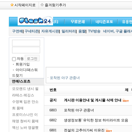
시작페이지로
즐겨찾기추가
구연예
|
구네티즌
|
자유게시판
|
밀리터리
|
움짤
|
TV/방송
네이버,
구글 플래
자동
회원가입
아이디/패스워
드찾기
ㆍ
포착된 야구 관중녀
연예/스포츠
모모랜드 낸시 필
번호
제 
라테스 레깅스
공지
게시판 이용안내 및 게시물 삭제 안내
수영복 입은 안소
희 몸매
6803
포착된 야구 관중녀
프로미스나인 이
6802
생생정보통' 유익한 정보 하이라이트 모음
채영 청바지 몸매
엑신 노바 영끌했
6801
전설의 고추아가씨 이유진