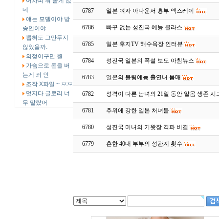
어차피 뭐 볼게 없
네
6787
일본 여자 아나운서 흉부 엑스레이
얘는 모델이야 방
6786
빠꾸 없는 성진국 예능 클라스
송인이야
뽑혀도 그만두지
6785
일본 후지TV 해수욕장 인터뷰
않았을까.
의젖이구만 뭘
6784
성진국 일본의 폭설 보도 아침뉴스
가슴으로 돈을 버
는게 죄 인
6783
일본의 볼링예능 출연녀 몸매
조작 X파일 ~ ㅉㅉ
멋지다 글로리 너
6782
성격이 다른 남녀의 21일 동안 알몸 생존 시
무 말랐어
6781
추위에 강한 일본 처녀들
6780
성진국 미녀의 기왓장 격파 비결
6779
흔한 40대 부부의 성관계 횟수