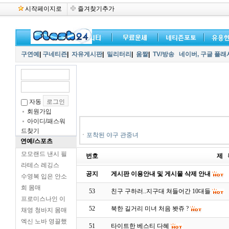
시작페이지로
즐겨찾기추가
구연예
|
구네티즌
|
자유게시판
|
밀리터리
|
움짤
|
TV/방송
네이버,
구글 플래
자동
회원가입
아이디/패스워
드찾기
ㆍ
포착된 야구 관중녀
연예/스포츠
모모랜드 낸시 필
번호
제 
라테스 레깅스
공지
게시판 이용안내 및 게시물 삭제 안내
수영복 입은 안소
희 몸매
53
친구 구하러..지구대 쳐들어간 10대들
프로미스나인 이
52
북한 길거리 미녀 처음 봣쥬 ?
채영 청바지 몸매
엑신 노바 영끌했
51
타이트한 베스티 다혜