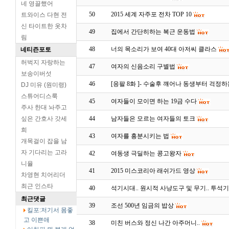
네 영끌했어
50
2015 세계 자주포 전차 TOP 10
트와이스 다현 전
신 타이트한 옷차
49
집에서 간단히하는 복근 운동법
림
48
너의 목소리가 보여 40대 아저씨 클라스
네티즌포토
허벅지 자랑하는
47
여자의 신음소리 구별법
보송이버섯
46
[응팔 8화 ]- 수술후 꺠어나 동생부터 걱정
DJ 미유 (원미령)
스튜어디스룩
45
여자들이 모이면 하는 19금 수다
주사 한대 놔주고
싶은 간호사 갓세
44
남자들은 모르는 여자들의 토크
희
43
여자를 흥분시키는 법
개목걸이 잡을 남
자 기다리는 고라
42
여동생 극딜하는 콩고왕자
니율
41
2015 미스코리아 래쉬가드 영상
차영현 치어리더
최근 인스타
40
석기시대.. 원시적 사냥도구 및 무기.. 투석
최근댓글
39
조선 500년 임금의 밥상
킬포:저기서 몸좋
고 이쁜애
38
미친 버스와 정신 나간 아주머니..