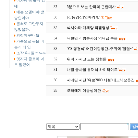
어차피 뭐 볼게 없
네
37
5분으로 보는 한국의 근현대사
얘는 모델이야 방
36
[감동영상]엄마의 밥
송인이야
(1)
뽑혀도 그만두지
35
섹시야마 개체량 직캠영상
않았을까.
의젖이구만 뭘
34
대한민국 방송사상 역대급 죽음
가슴으로 돈을 버
는게 죄 인
33
'YS 영결식' 어린이합창단..추위에 '덜덜~'
조작 X파일 ~ ㅉㅉ
멋지다 글로리 너
32
위너 가지고 노는 정형돈
무 말랐어
31
내딸 금사월 유재석 하이라이트
30
지네딘 지단 '유로2000 시절' 테크닉모음집
29
오빠에게 여동생이란