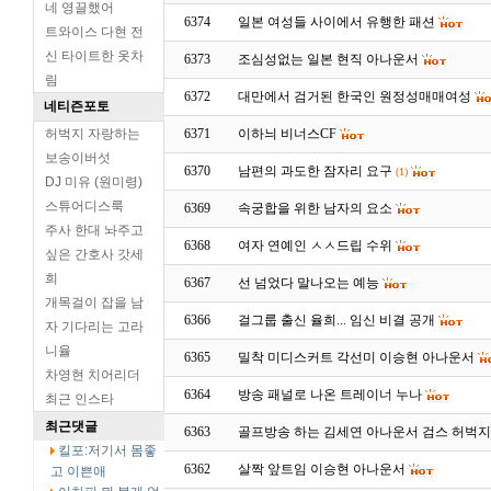
네 영끌했어
6374
일본 여성들 사이에서 유행한 패션
트와이스 다현 전
신 타이트한 옷차
6373
조심성없는 일본 현직 아나운서
림
6372
대만에서 검거된 한국인 원정성매매여성
네티즌포토
허벅지 자랑하는
6371
이하늬 비너스CF
보송이버섯
6370
남편의 과도한 잠자리 요구
(1)
DJ 미유 (원미령)
스튜어디스룩
6369
속궁합을 위한 남자의 요소
주사 한대 놔주고
6368
여자 연예인 ㅅㅅ드립 수위
싶은 간호사 갓세
희
6367
선 넘었다 말나오는 예능
개목걸이 잡을 남
6366
걸그룹 출신 율희... 임신 비결 공개
자 기다리는 고라
니율
6365
밀착 미디스커트 각선미 이승현 아나운서
차영현 치어리더
6364
방송 패널로 나온 트레이너 누나
최근 인스타
최근댓글
6363
골프방송 하는 김세연 아나운서 검스 허벅
킬포:저기서 몸좋
6362
살짝 앞트임 이승현 아나운서
고 이쁜애