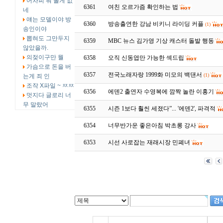
어차피 뭐 볼게 없
6361
여친 오르가즘 확인하는 법
네
얘는 모델이야 방
6360
방송출연한 강남 비키니 라이딩 커플
(1)
송인이야
뽑혀도 그만두지
6359
MBC 뉴스 김가영 기상 캐스터 돌발 행동
않았을까.
의젖이구만 뭘
6358
오직 신동엽만 가능한 섹드립
가슴으로 돈을 버
6357
전국노래자랑 1999화 미모의 백댄서
(1)
는게 죄 인
조작 X파일 ~ ㅉㅉ
6356
에덴2 출연자 수영복에 깜짝 놀란 이홍기
멋지다 글로리 너
무 말랐어
6355
시즌 1보다 훨씬 세졌다”... '에덴2', 파격적
6354
너무반가운 좋은아침 박초롱 강사
6353
시선 사로잡는 재래시장 민폐녀