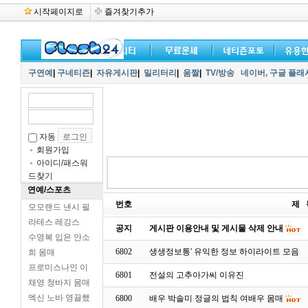
시작페이지로
즐겨찾기추가
구연예
|
구네티즌
|
자유게시판
|
밀리터리
|
움짤
|
TV/방송
네이버,
구글 플래
자동
회원가입
아이디/패스워
드찾기
연예/스포츠
번호
제 
모모랜드 낸시 필
라테스 레깅스
공지
게시판 이용안내 및 게시물 삭제 안내
수영복 입은 안소
6802
생생정보통' 유익한 정보 하이라이트 모음
희 몸매
프로미스나인 이
6801
전설의 고추아가씨 이유진
채영 청바지 몸매
엑신 노바 영끌했
6800
배우 박솔미 정글의 법칙 여배우 몸매