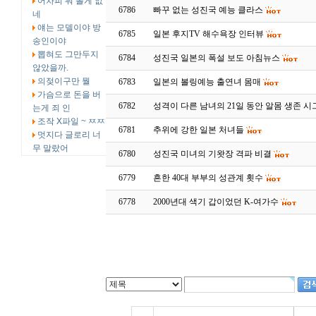
어차피 뭐 볼게 없
6786
빠꾸 없는 성진국 예능 클라스
네
얘는 모델이야 방
6785
일본 후지TV 해수욕장 인터뷰
송인이야
뽑혀도 그만두지
6784
성진국 일본의 폭설 보도 아침뉴스
않았을까.
의젖이구만 뭘
6783
일본의 볼링예능 출연녀 몸매
가슴으로 돈을 버
6782
성격이 다른 남녀의 21일 동안 알몸 생존 시
는게 죄 인
조작 X파일 ~ ㅉㅉ
6781
추위에 강한 일본 처녀들
멋지다 글로리 너
무 말랐어
6780
성진국 미녀의 기왓장 격파 비결
6779
흔한 40대 부부의 성관계 횟수
6778
2000년대 색기 갑이었던 K-여가수