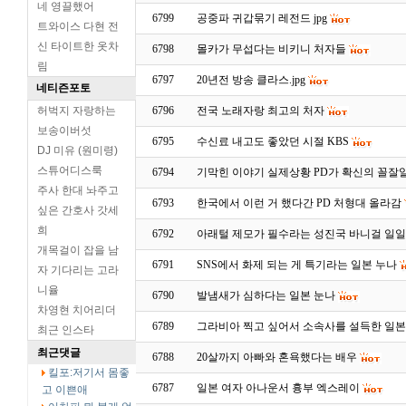
네 영끌했어
6799
공중파 귀갑묶기 레전드 jpg
트와이스 다현 전
신 타이트한 옷차
6798
몰카가 무섭다는 비키니 처자들
림
6797
20년전 방송 클라스.jpg
네티즌포토
허벅지 자랑하는
6796
전국 노래자랑 최고의 처자
보송이버섯
6795
수신료 내고도 좋았던 시절 KBS
DJ 미유 (원미령)
스튜어디스룩
6794
기막힌 이야기 실제상황 PD가 확신의 꼴잘
주사 한대 놔주고
6793
한국에서 이런 거 했다간 PD 처형대 올라감
싶은 간호사 갓세
희
6792
아래털 제모가 필수라는 성진국 바니걸 일일
개목걸이 잡을 남
6791
SNS에서 화제 되는 게 특기라는 일본 누나
자 기다리는 고라
니율
6790
발냄새가 심하다는 일본 눈나
차영현 치어리더
6789
그라비아 찍고 싶어서 소속사를 설득한 일본
최근 인스타
최근댓글
6788
20살까지 아빠와 혼욕했다는 배우
킬포:저기서 몸좋
6787
일본 여자 아나운서 흉부 엑스레이
고 이쁜애