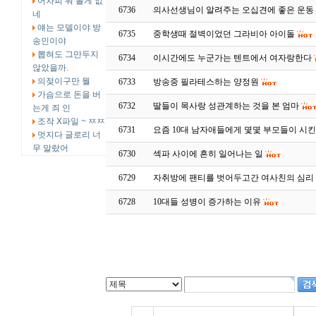
어차피 뭐 볼게 없
6736
의사선생님이 알려주는 오십견에 좋은 운동
네
얘는 모델이야 방
6735
중학생때 절벽이었던 그라비아 아이돌
송인이야
뽑혀도 그만두지
6734
이시간에도 누군가는 텐트에서 여자랑한다
않았을까.
의젖이구만 뭘
6733
방송중 필라테스하는 양정원
가슴으로 돈을 버
6732
딸들이 목사랑 성관계하는 것을 본 엄마
는게 죄 인
조작 X파일 ~ ㅉㅉ
6731
요즘 10대 남자애들에게 몇몇 부모들이 시
멋지다 글로리 너
무 말랐어
6730
섹파 사이에 흔히 일어나는 일
6729
자취방에 팬티를 벗어두고간 여사친의 심리
6728
10대들 성병이 증가하는 이유