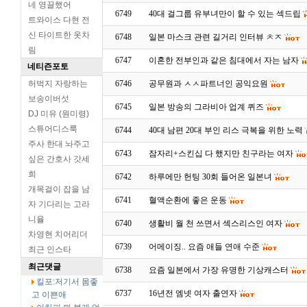
네 영끌했어
6749
40대 걸그룹 유부녀만이 할 수 있는 섹드립
트와이스 다현 전
신 타이트한 옷차
6748
일본 마스크 관련 길거리 인터뷰 ㅊㅈ
림
6747
이혼한 전부인과 같은 침대에서 자는 남자
네티즌포토
허벅지 자랑하는
6746
공무원과 ㅅㅅ파트너인 공익요원
보송이버섯
6745
일본 방송의 그라비아 업계 퀴즈
DJ 미유 (원미령)
스튜어디스룩
6744
40대 남편 20대 부인 리스 극복을 위한 노력
주사 한대 놔주고
6743
잠자리+스킨십 다 했지만 친구라는 여자
싶은 간호사 갓세
희
6742
하루에만 헌팅 30회 들어온 일본녀
개목걸이 잡을 남
6741
혈액순환에 좋은 운동
자 기다리는 고라
니율
6740
생활비 월 천 쓰면서 섹스리스인 여자
차영현 치어리더
6739
어메이징.. 요즘 애들 연애 수준
최근 인스타
최근댓글
6738
요즘 일본에서 가장 유명한 기상캐스터
킬포:저기서 몸좋
6737
16년전 엠넷 여자 출연자
고 이쁜애