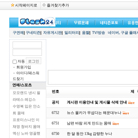
시작페이지로
즐겨찾기추가
구연예
|
구네티즌
|
자유게시판
|
밀리터리
|
움짤
|
TV/방송
네이버,
구글 플래
자동
회원가입
아이디/패스워
드찾기
연예/스포츠
번호
제 
모모랜드 낸시 필
라테스 레깅스
공지
게시판 이용안내 및 게시물 삭제 안내
수영복 입은 안소
6752
뉴스 몰카가 무섭다는 해운대누나
희 몸매
프로미스나인 이
6751
남편 바람 피게 만드는 몸매
채영 청바지 몸매
엑신 노바 영끌했
6750
한 달 동안 13kg 감량한 누나