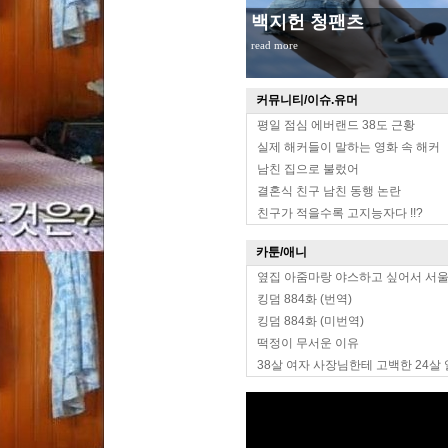
무대위 장원영 옆태
read more
커뮤니티/이슈.유머
평일 점심 에버랜드 38도 근황
실제 해커들이 말하는 영화 속 해커
남친 집으로 불렀어
결혼식 친구 남친 동행 논란
친구가 적을수록 고지능자다 !!?
카툰/애니
옆집 아줌마랑 야스하고 싶어서 서
킹덤 884화 (번역)
킹덤 884화 (미번역)
떡정이 무서운 이유
38살 여자 사장님한테 고백한 24살