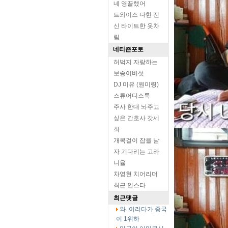
네 영끌했어
트와이스 다현 전
신 타이트한 옷차
림
네티즌포토
허벅지 자랑하는
보송이버섯
DJ 미유 (원미령)
스튜어디스룩
주사 한대 놔주고
싶은 간호사 갓세
희
개목걸이 잡을 남
자 기다리는 고라
니율
차영현 치어리더
최근 인스타
최근댓글
와..이러다가 중국
이 1위하