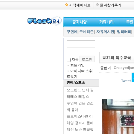
시작페이지로
즐겨찾기추가
구연예
|
구네티즌
|
자유게시판
|
밀리터리
|
UDT의 특수교육
자동
회원가입
글쓴이 :
Oneeyedja
아이디/패스워
드찾기
Tweet
연예/스포츠
모모랜드 낸시 필
라테스 레깅스
수영복 입은 안소
희 몸매
프로미스나인 이
채영 청바지 몸매
엑신 노바 영끌했