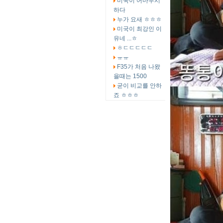
미국이 어마무시
하다
누가 요새 ㅎㅎㅎ
미국이 최강인 이
유네 ...ㅎ
ㅎㄷㄷㄷㄷㄷ
ㅠㅠ
F35가 처음 나왔
을때는 1500
굳이 비교를 안하
죠 ㅎㅎㅎ