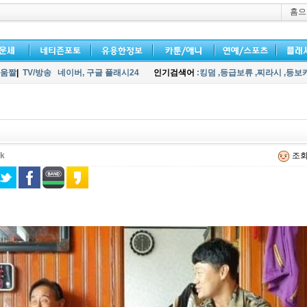
홈으
움짤
|
TV/방송
네이버,
구글 플래시24
인기검색어
:킹덤
,등급보류
,찌라시
,등보
ck
조회 