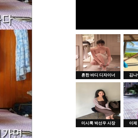
흔한 바디 디자이너
김나
미시룩 박선우 사장
이제