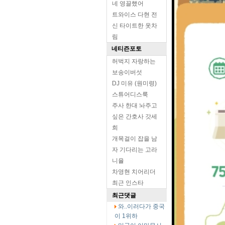
네 영끌했어
트와이스 다현 전
신 타이트한 옷차
림
네티즌포토
허벅지 자랑하는
보송이버섯
DJ 미유 (원미령)
스튜어디스룩
주사 한대 놔주고
싶은 간호사 갓세
희
개목걸이 잡을 남
자 기다리는 고라
니율
차영현 치어리더
최근 인스타
최근댓글
와..이러다가 중국
이 1위하