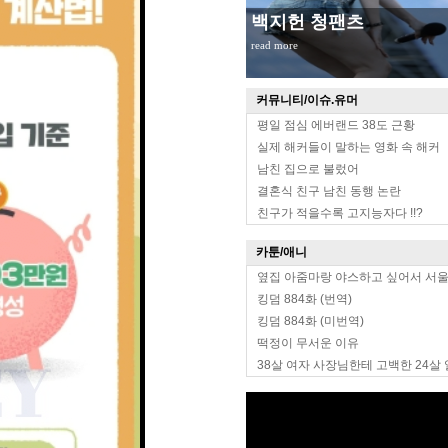
백지헌 청팬츠
read more
커뮤니티/이슈.유머
평일 점심 에버랜드 38도 근황
실제 해커들이 말하는 영화 속 해커
남친 집으로 불렀어
결혼식 친구 남친 동행 논란
친구가 적을수록 고지능자다 !!?
카툰/애니
옆집 아줌마랑 야스하고 싶어서 서
킹덤 884화 (번역)
킹덤 884화 (미번역)
떡정이 무서운 이유
38살 여자 사장님한테 고백한 24살