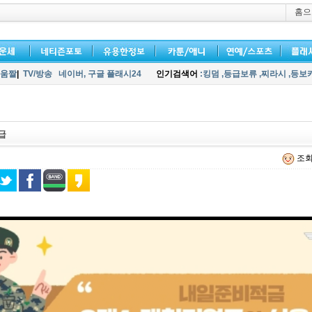
홈으
움짤
|
TV/방송
네이버,
구글 플래시24
인기검색어
:킹덤
,등급보류
,찌라시
,등보
급
조회 