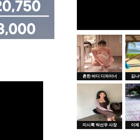
흔한 바디 디자이너
김나
미시룩 박선우 사장
이제