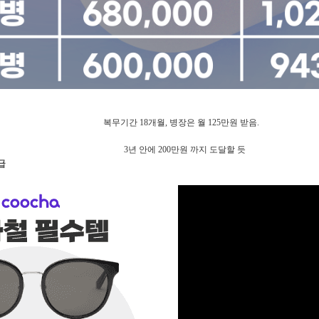
복무기간 18개월, 병장은 월 125만원 받음.
3년 안에 200만원 까지 도달할 듯
급