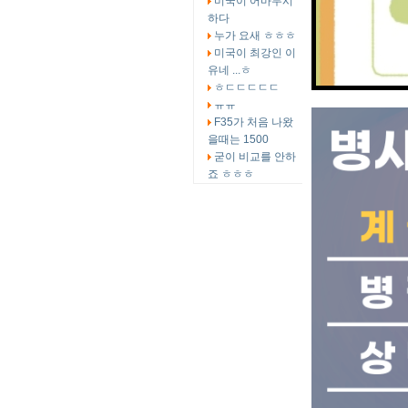
미국이 어마무시
하다
누가 요새 ㅎㅎㅎ
미국이 최강인 이
유네 ...ㅎ
ㅎㄷㄷㄷㄷㄷ
ㅠㅠ
F35가 처음 나왔
을때는 1500
굳이 비교를 안하
죠 ㅎㅎㅎ