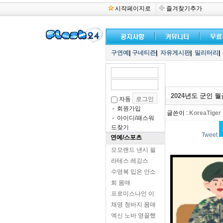
시작페이지로
즐겨찾기추가
구연예
|
구네티즌
|
자유게시판
|
밀리터리
|
2024년도 군인 월
자동
회원가입
글쓴이 :
KoreaTiger
아이디/패스워
드찾기
Tweet
연예/스포츠
모모랜드 낸시 필
라테스 레깅스
수영복 입은 안소
희 몸매
프로미스나인 이
채영 청바지 몸매
엑신 노바 영끌했