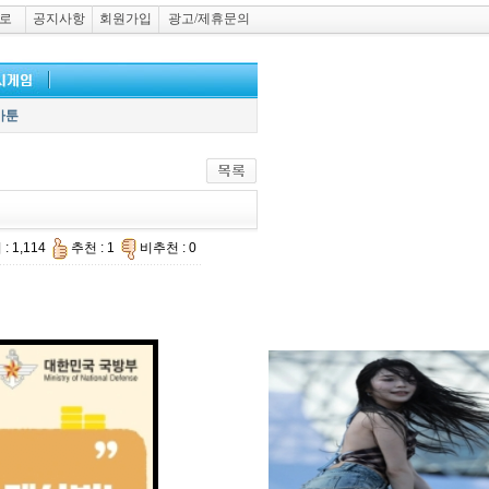
로
공지사항
회원가입
광고/제휴문의
카툰
: 1,114
추천 : 1
비추천 : 0