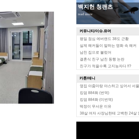
백지헌 청팬츠
read more
커뮤니티/이슈.유머
평일 점심 에버랜드 38도 근황
실제 해커들이 말하는 영화 속 해커
남친 집으로 불렀어
결혼식 친구 남친 동행 논란
친구가 적을수록 고지능자다 !!?
카툰/애니
옆집 아줌마랑 야스하고 싶어서 서
킹덤 884화 (번역)
킹덤 884화 (미번역)
떡정이 무서운 이유
38살 여자 사장님한테 고백한 24살