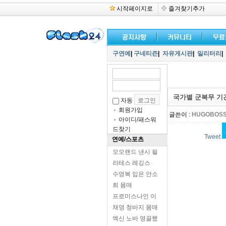
시작페이지로
즐겨찾기추가
구연예
|
구네티즌
|
자유게시판
|
밀리터리
|
국가별 군복무 기
자동
회원가입
글쓴이 :
HUGOBOS
아이디/패스워
드찾기
Tweet
연예/스포츠
모모랜드 낸시 필
라테스 레깅스
수영복 입은 안소
희 몸매
프로미스나인 이
채영 청바지 몸매
엑신 노바 영끌했