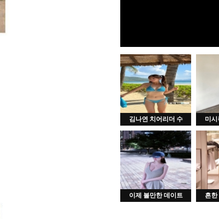
김나연 치어리더 수
미시
이제 볼만한 데이트
흔한