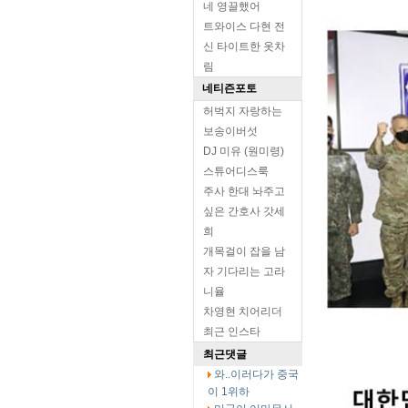
네 영끌했어
트와이스 다현 전
신 타이트한 옷차
림
네티즌포토
허벅지 자랑하는
보송이버섯
DJ 미유 (원미령)
스튜어디스룩
주사 한대 놔주고
싶은 간호사 갓세
희
개목걸이 잡을 남
자 기다리는 고라
니율
차영현 치어리더
최근 인스타
최근댓글
와..이러다가 중국
이 1위하