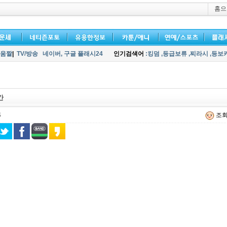
홈으
움짤
|
TV/방송
네이버,
구글 플래시24
인기검색어
:킹덤
,등급보류
,찌라시
,등보
간
S
조회 