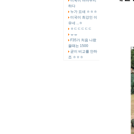
미국이 어마무시
하다
누가 요새 ㅎㅎㅎ
미국이 최강인 이
유네 ...ㅎ
ㅎㄷㄷㄷㄷㄷ
ㅠㅠ
F35가 처음 나왔
을때는 1500
굳이 비교를 안하
죠 ㅎㅎㅎ