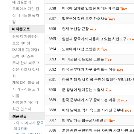
네 영끌했어
8698
미국에 실제로 있었던 언더커버 경찰
트와이스 다현 전
신 타이트한 옷차
8697
일본군에 잡힌 호주 간호사들
림
8696
현재 부산항 근황
네티즌포토
허벅지 자랑하는
8695
일본과 중국에서 사용하고 있는 치안도구
(1)
보송이버섯
8694
노르웨이 여성 소방관
DJ 미유 (원미령)
(1)
스튜어디스룩
8693
미 여군을 건드렸던 그분들
주사 한대 놔주고
싶은 간호사 갓세
8692
한국 군부대가 자꾸 줄어드는 이유
희
8691
한국 전쟁 당시 미국 군인이 촬영한 우리나라
개목걸이 잡을 남
자 기다리는 고라
8690
군 장병에 빨대꼽는 보험사
니율
8689
한국 군부대가 자꾸 줄어드는 이유
(1)
차영현 치어리더
최근 인스타
8688
어제 날짜로 역사 속으로 사라진 군부대
최근댓글
8687
한미일 해군 합동군사훈련
(1)
와..이러다가 중국
이 1위하
8686
훈련 중인 운전병이 군용 차량과 사고 나면 보