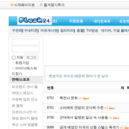
시작페이지로
즐겨찾기추가
구연예
|
구네티즌
|
자유게시판
|
밀리터리
|
움짤
|
TV/방송
네이버,
구글 플래
자동
회원가입
아이디/패스워
드찾기
ㆍ
못생겨진 와이프 때문에 현타가 온 남자
연예/스포츠
모모랜드 낸시 필
번호
제 
라테스 레깅스
8702
특전사 문화
(1)
수영복 입은 안소
희 몸매
8701
소비에트 연방의 군사력 수준
(1)
프로미스나인 이
8700
군대에서 발명된 일상 속 사용품
(1)
채영 청바지 몸매
엑신 노바 영끌했
8699
공개 예정인 미국의 신형 스텔스 폭격기
(1)