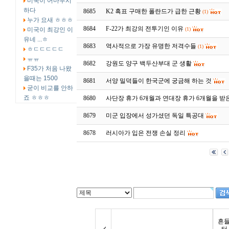
미국이 어마무시
하다
8685
K2 흑표 구매한 폴란드가 급한 근황
(1)
누가 요새 ㅎㅎㅎ
8684
F-22가 최강의 전투기인 이유
미국이 최강인 이
(1)
유네 ...ㅎ
8683
역사적으로 가장 유명한 저격수들
(1)
ㅎㄷㄷㄷㄷㄷ
ㅠㅠ
8682
강원도 양구 백두산부대 군 생활
F35가 처음 나왔
을때는 1500
8681
서양 밀덕들이 한국군에 궁금해 하는 것
굳이 비교를 안하
죠 ㅎㅎㅎ
8680
사단장 휴가 6개월과 연대장 휴가 6개월을 받
8679
미군 입장에서 성가셨던 독일 특공대
8678
러시아가 입은 전쟁 손실 정리