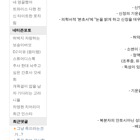
네 영끌했어
- 신
트와이스 다현 전
- 신장의 기
신 타이트한 옷차
- 의학서적 '본초서'에 "눈을 밝게 하고 신장을 
림
네티즌포토
- 허
허벅지 자랑하는
보송이버섯
- 소변이
DJ 미유 (원미령)
- 정
스튜어디스룩
(조루증, 
주사 한대 놔주고
- 독성이 
싶은 간호사 갓세
희
개목걸이 잡을 남
- 기
자 기다리는 고라
니율
차영현 치어리더
최근 인스타
- 복분자의 안토시아닌 
최근댓글
- 
그냥 죽으라는건
가...?