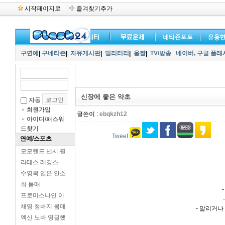
시작페이지로
즐겨찾기추가
구연예
|
구네티즌
|
자유게시판
|
밀리터리
|
움짤
|
TV/방송
네이버,
구글 플래
신장에 좋은 약초
자동
회원가입
글쓴이 :
ebqkzh12
아이디/패스워
드찾기
Tweet
연예/스포츠
모모랜드 낸시 필
라테스 레깅스
수영복 입은 안소
희 몸매
프로미스나인 이
채영 청바지 몸매
- 말리거나
엑신 노바 영끌했