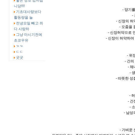
좋은 정보 감사합
니당!!!!
- 양기
기초대사량보다
-
활동량을 늘
- 신장의 
전냉모밀 빼고 죄
- 오줌을
다 사랑하
- 신장허약으로 
그냥 마시기전에
- 신장이 허약하여
초코우유
ㄳㄳ
ㄷㄷ
- 위
굿굿
- 간
- 
-
- 따뜻한 
- 
- 
-
- 남
- 가벼운