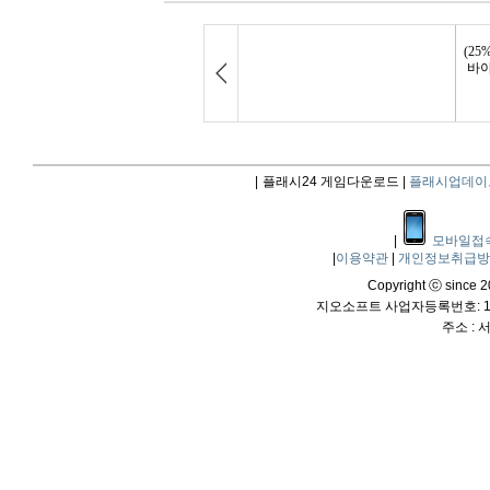
|
플래시24 게임다운로드 |
플래시업데이
|
모바일접
|
이용약관
|
개인정보취급
Copyright ⓒ since 20
지오소프트 사업자등록번호: 114
주소 :