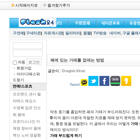
시작페이지로
즐겨찾기추가
구연예
|
구네티즌
|
자유게시판
|
밀리터리
|
움짤
|
TV/방송
네이버,
구글 플래
폐에 있는 가래를 없애는 방법
자동
회원가입
글쓴이 :
Dragon.Virus
아이디/패스워
드찾기
Tweet
연예/스포츠
모모랜드 낸시 필
라테스 레깅스
수영복 입은 안소
약초 증기를 흡입하면 폐의 가래가 부드러워진다. 또한
희 몸매
0
우리의 몸이 아픈데 적절한 치료를 제때 받지 못하면, 우
프로미스나인 이
애, 통증 등을 유발한다. 이 글에서 우리는 어떻게
가래 
채영 청바지 몸매
메이드 방식이다!
엑신 노바 영끌했
가래 부드럽게 하기