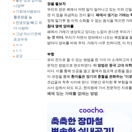
좋은 정보 감사합
장을 돌보자
니당!!!!
우리의 장은 폐에서 어떤 일이 일어나고 있는 지와 긴밀
기초대사량보다
면 이 점을 유념하는 것이 좋다.
폐에서 생기는 가래는 
활동량을 늘
정제 밀가루 등 아직 소화할 수 없는 음식을 먹으면 가래
전냉모밀 빼고 죄
침대 옆에 양파를
다 사랑하
폐에서 가래가 생성되고 있다는 느낌이 든다면 우리가 
그냥 마시기전에
는 것 이다.
우리가 자면서 양파에서 나오는 복합물을 들
초코우유
밤마다 양파를 바꿔 주자. 가래가 너무 진하다면, 이 치
ㄳㄳ
ㄷㄷ
부항
굿굿
유리 잔으로 할 수 있는 방법을 한 가지 더 소개하고자 
문적인 방법으로 변모하였다.
이 방법은 중국 고대 의
이다. 이를 통해 모공을 열고 혈액과 림프액 순환을 돕는
이 과정을 통해
환자들은 장기의 충혈을 완화하는 ‘이로
견갑골과 척추 사이에 뜬다. 10분간 유지한 후 부항을 
사서 집에서 떠도 되고, 한의원에 가서 전문적인 치료를
폐에 있는 가래를 없애는 방법