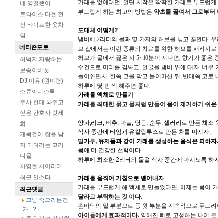
가래를 없애려먼, 일단 시작은 딱딱한 가래르 부드럽게
네 영끌했어
부드럽게 하는 최고의 방법은
약초를 끓여서 그로부터 
트와이스 다현 전
신 타이트한 옷차
도대체 어떻게?
림
냄비에 2리터의 물과 몇 가지의 허브를 넣고 끓인다. 우
네티즌포토
브 샵에서는 이런 종류의 치료를 위한 허브를 패키지로 
허브가 물에서 끓은 지 5~10분이 지나면, 향기가 좋은
허벅지 자랑하는
수건으로 머리를 감싸고, 얼굴을 냄비 위에 대자. 너무 
보송이버섯
들이쉬면서, 한쪽 코를 막고 들이마신 뒤, 반대쪽 코로 
DJ 미유 (원미령)
하루에 몇 번 씩 해주면 좋다.
스튜어디스룩
가래를 액체로 만들기
주사 한대 놔주고
가래를 최대한 묽고 물처럼 만들어 몸이 제거하기 쉬운
싶은 간호사 갓세
양파,리크, 배추, 마늘, 당근, 순무, 셀러리로 만든
채소 
희
식사 중간에 타임과 유칼립투스로 만든 차를 마시자.
개목걸이 잡을 남
밀가루, 유제품과 같이 가래를 생성하는 음식은 피하자.
자 기다리는 고라
몸에 더 건강한 선택이다.
니율
하루에 최소한 2리터의 물을 식사 중간에 마시도록 하자
차영현 치어리더
최근 인스타
가래를 움직여 기침으로 뱉어내자
가래를 부드럽게 해 액체로 만들었다면, 이제는 몸이 
최근댓글
달라고 부탁하는 것 이다.
그냥 죽으라는건
손바닥의 밑 부분으로 등 윗 부분을 지속적으로 두드려
가...?
아이들에게 효과적이다.
약해진 뼈로 고생하는 나이 든