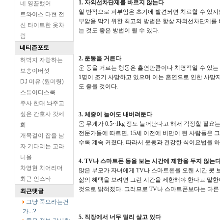
1. 자외선차단제를 바르지 않는다
네 영끌했어
일 반적으로 피부암은 초기에 발견되면 치료할 수 있지만
트와이스 다현 전
부암을 막기 위한 최고의 방법은 항상 자외선차단제를
신 타이트한 옷차
는 것도 좋은 방법이 될 수 있다.
림
네티즌포토
2. 운동을 거른다
허벅지 자랑하는
운 동을 거르는 행동은 흡연만큼이나 치명적일 수 있는 
보송이버섯
1명이 조기 사망하고 있으며 이는 흡연으로 인한 사망자
DJ 미유 (원미령)
도 좋을 것이다.
스튜어디스룩
주사 한대 놔주고
싶은 간호사 갓세
3. 체중이 늘어도 내버려둔다
몸 무게가 0.5~1kg 정도 늘어난다고 해서 걱정할 필
희
전문가들에 따르면, 15세 이전에 비만이 된 사람들은 
개목걸이 잡을 남
수록 계속 커졌다. 따라서 운동과 건강한 식이요법을 하
자 기다리는 고라
니율
4. TV나 스마트폰 등을 보는 시간에 제한을 두지 않는
차영현 치어리더
많은 부모가 자녀에게 TV나 스마트폰을 오랜 시간 못 
최근 인스타
삶의 혜택을 보려면 그런 시간을 제한해야 한다고 말한다
것으로 밝혀졌다. 그러므로 TV나 스마트폰보다는 다른 
최근댓글
그냥 죽으라는건
가...?
5. 직장에서 너무 멀리 살고 있다