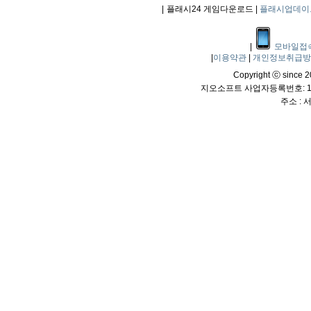
|
플래시24 게임다운로드 |
플래시업데이
|
모바일접
|
이용약관
|
개인정보취급
Copyright ⓒ since 20
지오소프트 사업자등록번호: 114
주소 :