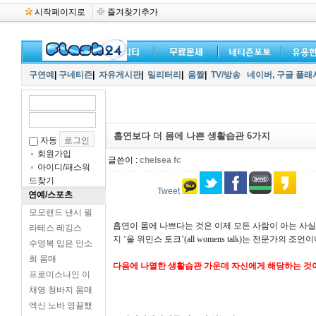
시작페이지로
즐겨찾기추가
구연예
|
구네티즌
|
자유게시판
|
밀리터리
|
움짤
|
TV/방송
네이버,
구글 플래
흡연보다 더 몸에 나쁜 생활습관 6가지
자동
회원가입
글쓴이 :
chelsea fc
아이디/패스워
드찾기
Tweet
연예/스포츠
모모랜드 낸시 필
흡연이 몸에 나쁘다는 것은 이제 모든 사람이 아는 사실
라테스 레깅스
지 ‘올 위민스 토크’(all womens talk)는 전문
수영복 입은 안소
희 몸매
다음에 나열한 생활습관 가운데 자신에게 해당하는 것
프로미스나인 이
채영 청바지 몸매
엑신 노바 영끌했