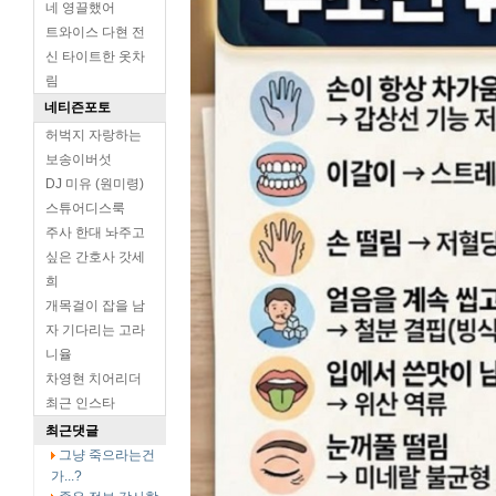
네 영끌했어
트와이스 다현 전
신 타이트한 옷차
림
네티즌포토
허벅지 자랑하는
보송이버섯
DJ 미유 (원미령)
스튜어디스룩
주사 한대 놔주고
싶은 간호사 갓세
희
개목걸이 잡을 남
자 기다리는 고라
니율
차영현 치어리더
최근 인스타
최근댓글
그냥 죽으라는건
가...?