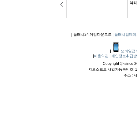
|
플래시24 게임다운로드 |
플래시업데이
|
모바일접
|
이용약관
|
개인정보취급
Copyright ⓒ since 20
지오소프트 사업자등록번호: 114
주소 :