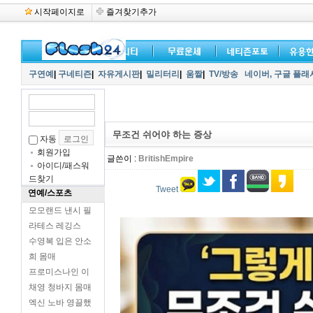
시작페이지로
즐겨찾기추가
구연예
|
구네티즌
|
자유게시판
|
밀리터리
|
움짤
|
TV/방송
네이버,
구글 플래
무조건 쉬어야 하는 증상
자동
회원가입
글쓴이 :
BritishEmpire
아이디/패스워
드찾기
Tweet
연예/스포츠
모모랜드 낸시 필
라테스 레깅스
수영복 입은 안소
희 몸매
프로미스나인 이
채영 청바지 몸매
엑신 노바 영끌했