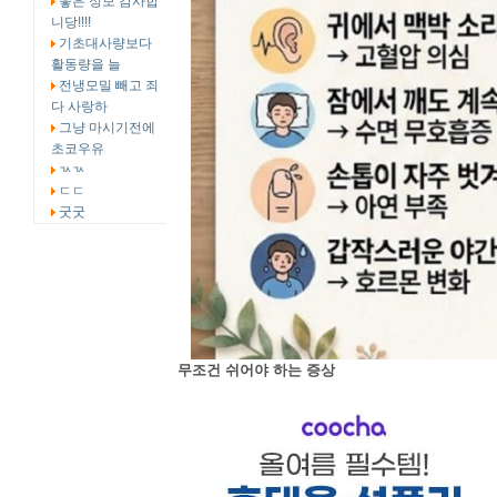
좋은 정보 감사합
니당!!!!
기초대사량보다
활동량을 늘
전냉모밀 빼고 죄
다 사랑하
그냥 마시기전에
초코우유
ㄳㄳ
ㄷㄷ
굿굿
무조건 쉬어야 하는 증상