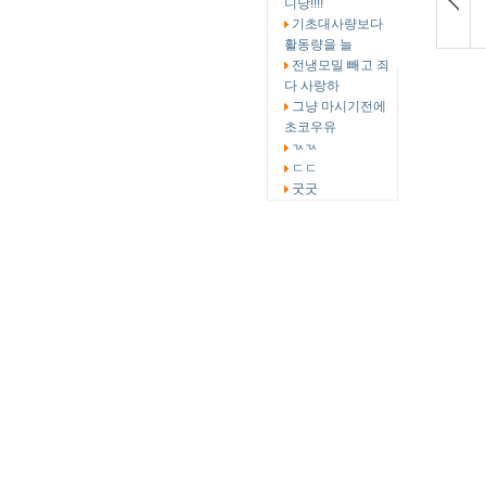
니당!!!!
기초대사량보다
활동량을 늘
전냉모밀 빼고 죄
다 사랑하
그냥 마시기전에
초코우유
ㄳㄳ
ㄷㄷ
굿굿