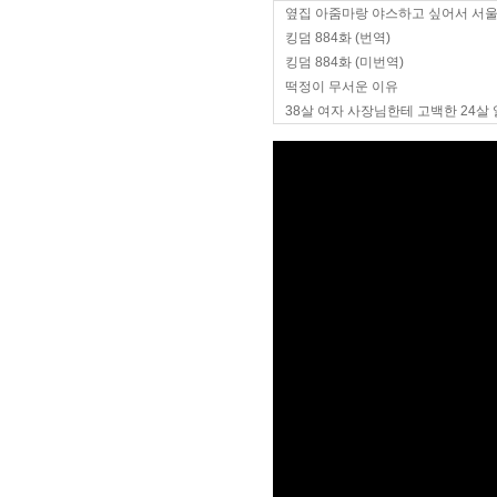
옆집 아줌마랑 야스하고 싶어서 서
킹덤 884화 (번역)
킹덤 884화 (미번역)
떡정이 무서운 이유
38살 여자 사장님한테 고백한 24살