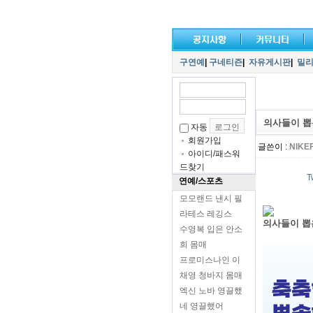
구연예
|
구네티즌
|
자유게시판
|
밀
의사들이 뽑
자동
회원가입
글쓴이 :
NIKE
아이디/패스워
드찾기
T
연예/스포츠
모모랜드 낸시 필
라테스 레깅스
의사들이 뽑
수영복 입은 안소
희 몸매
프로미스나인 이
채영 청바지 몸매
엑신 노바 영끌했
네 영끌했어