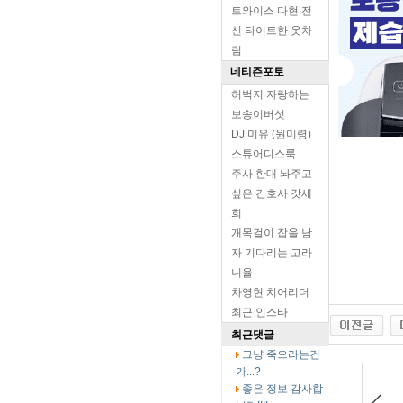
트와이스 다현 전
신 타이트한 옷차
림
네티즌포토
허벅지 자랑하는
보송이버섯
DJ 미유 (원미령)
스튜어디스룩
주사 한대 놔주고
싶은 간호사 갓세
희
개목걸이 잡을 남
자 기다리는 고라
니율
차영현 치어리더
최근 인스타
최근댓글
그냥 죽으라는건
가...?
좋은 정보 감사합