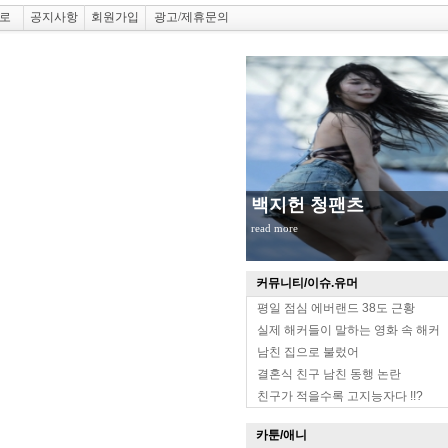
로
공지사항
회원가입
광고/제휴문의
백지헌 청팬츠
read more
커뮤니티/이슈.유머
평일 점심 에버랜드 38도 근황
실제 해커들이 말하는 영화 속 해커
남친 집으로 불렀어
결혼식 친구 남친 동행 논란
친구가 적을수록 고지능자다 !!?
카툰/애니