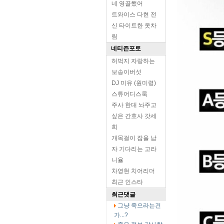
네 영끌했어
트와이스 다현 전
신 타이트한 옷차
림
네티즌포토
허벅지 자랑하는
보송이버섯
DJ 미유 (원미령)
스튜어디스룩
주사 한대 놔주고
싶은 간호사 갓세
희
개목걸이 잡을 남
자 기다리는 고라
니율
차영현 치어리더
최근 인스타
최근댓글
그냥 죽으라는건
가...?