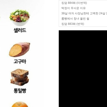
킹덤 884화 (미번역)
떡정이 무서운 이유
38살 여자 사장님한테 고백한 24살
룸빵에서 창녀 울린 썰
킹덤 883화 (번역)