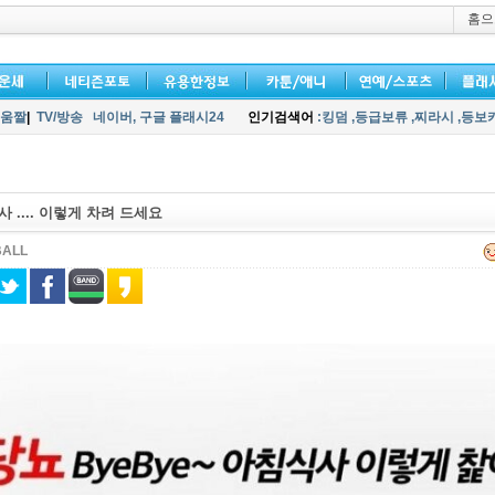
홈으
움짤
|
TV/방송
네이버,
구글 플래시24
인기검색어
:킹덤
,등급보류
,찌라시
,등보
 .... 이렇게 차려 드세요
BALL