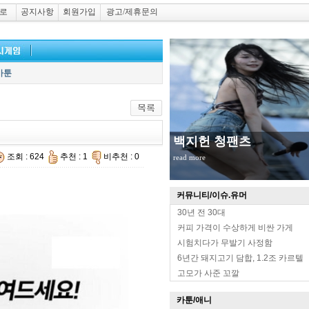
로
공지사항
회원가입
광고/제휴문의
카툰
백지헌 청팬츠
조회 : 624
추천 : 1
비추천 : 0
read more
커뮤니티/이슈.유머
30년 전 30대
커피 가격이 수상하게 비싼 가게
시험치다가 무발기 사정함
6년간 돼지고기 담합, 1.2조 카르텔
고모가 사준 꼬깔
카툰/애니