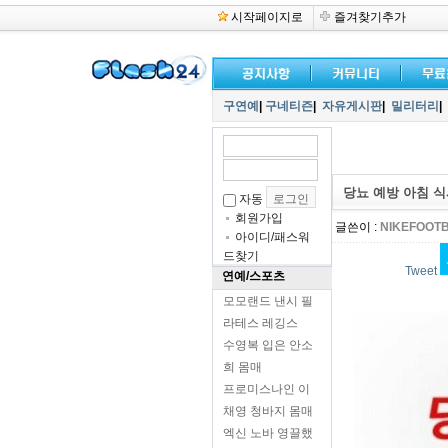
시작페이지로
즐겨찾기추가
구연예
|
구네티즌
|
자유게시판
|
밀리터리
|
당뇨 예방 아침 식사
자동
회원가입
글쓴이 :
NIKEFOOT
아이디/패스워
드찾기
Tweet
연예/스포츠
모모랜드 낸시 필
라테스 레깅스
수영복 입은 안소
희 몸매
프로미스나인 이
채영 청바지 몸매
엑신 노바 영끌했