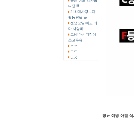
좋은 정보 감사합
니당!!!!
기초대사량보다
활동량을 늘
전냉모밀 빼고 죄
다 사랑하
그냥 마시기전에
초코우유
ㄳㄳ
ㄷㄷ
굿굿
당뇨 예방 아침 식사