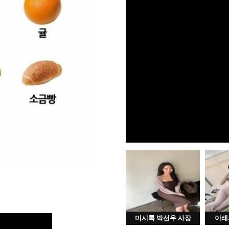
미시룩 박선우 사장
이래