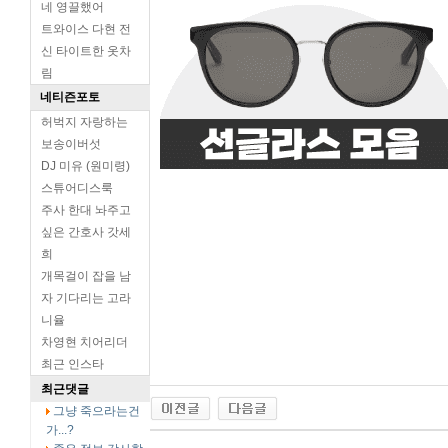
네 영끌했어
트와이스 다현 전
신 타이트한 옷차
림
네티즌포토
허벅지 자랑하는
보송이버섯
DJ 미유 (원미령)
스튜어디스룩
주사 한대 놔주고
싶은 간호사 갓세
희
개목걸이 잡을 남
자 기다리는 고라
니율
차영현 치어리더
최근 인스타
최근댓글
그냥 죽으라는건
가...?