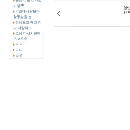
좋은 정보 감사합
니당!!!!
기초대사량보다
활동량을 늘
전냉모밀 빼고 죄
다 사랑하
그냥 마시기전에
초코우유
ㄳㄳ
ㄷㄷ
굿굿