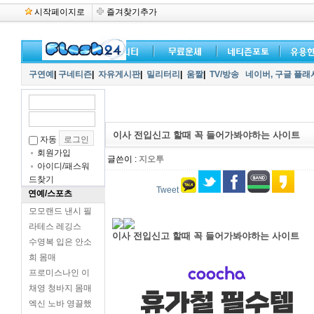
시작페이지로
즐겨찾기추가
구연예
|
구네티즌
|
자유게시판
|
밀리터리
|
움짤
|
TV/방송
네이버,
구글 플래
이사 전입신고 할때 꼭 들어가봐야하는 사이트
자동
회원가입
글쓴이 :
지오투
아이디/패스워
드찾기
Tweet
연예/스포츠
모모랜드 낸시 필
라테스 레깅스
이사 전입신고 할때 꼭 들어가봐야하는 사이트
수영복 입은 안소
희 몸매
프로미스나인 이
채영 청바지 몸매
엑신 노바 영끌했