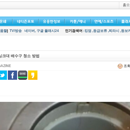
홈으
움짤
|
TV/방송
네이버,
구글 플래시24
인기검색어
:킹덤
,등급보류
,찌라시
,등보
싱크대 배수구 청소 방법
AZINE
조회 