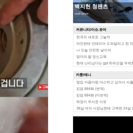
무대위 장원영 옆태
read more
커뮤니티/이슈.유머
한국의 새로운 그늘막
여친한테 인테리어 도와달라고 한 
나 오늘 안전한 날이야
엄마의 딸 정신교육
현재 난리났다는 gpt 하위모델 무제
카툰/애니
옆집 아줌마랑 야스하고 싶어서 서
킹덤 884화 (번역)
킹덤 884화 (미번역)
떡정이 무서운 이유
38살 여자 사장님한테 고백한 24살