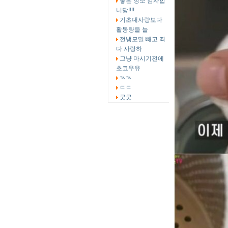
좋은 정보 감사합
니당!!!!
기초대사량보다
활동량을 늘
전냉모밀 빼고 죄
다 사랑하
그냥 마시기전에
초코우유
ㄳㄳ
ㄷㄷ
굿굿