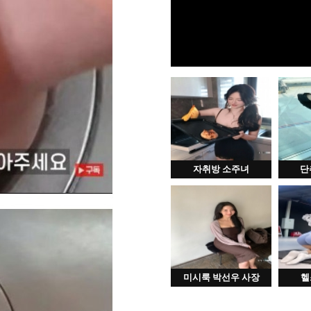
자취방 소주녀
단
미시룩 박선우 사장
헬