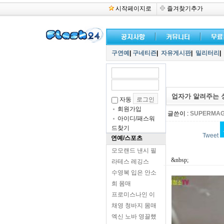
시작페이지로
즐겨찾기추가
구연예
|
구네티즌
|
자유게시판
|
밀리터리
|
업자가 알려주는 
자동
회원가입
글쓴이 :
SUPERMAG
아이디/패스워
드찾기
Tweet
연예/스포츠
모모랜드 낸시 필
&nbsp;
라테스 레깅스
수영복 입은 안소
희 몸매
프로미스나인 이
채영 청바지 몸매
엑신 노바 영끌했