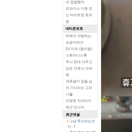
네 영끌했어
트와이스 다현 전
신 타이트한 옷차
림
네티즌포토
허벅지 자랑하는
보송이버섯
DJ 미유 (원미령)
스튜어디스룩
주사 한대 놔주고
싶은 간호사 갓세
희
개목걸이 잡을 남
자 기다리는 고라
니율
차영현 치어리더
최근 인스타
최근댓글
그냥 죽으라는건
가...?