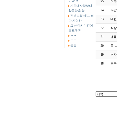
니당!!!!
25
척추
기초대사량보다
24
다양
활동량을 늘
전냉모밀 빼고 죄
23
대한
다 사랑하
그냥 마시기전에
22
직장
초코우유
ㄳㄳ
21
맨몸
ㄷㄷ
굿굿
20
몸 
19
남자
18
공복