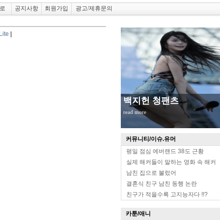
로
공지사항
회원가입
광고/제휴문의
ite
|
백지헌 청팬츠
read more
커뮤니티/이슈.유머
평일 점심 에버랜드 38도 근황
실제 해커들이 말하는 영화 속 해커
남친 집으로 불렀어
결혼식 친구 남친 동행 논란
친구가 적을수록 고지능자다 !!?
카툰/애니