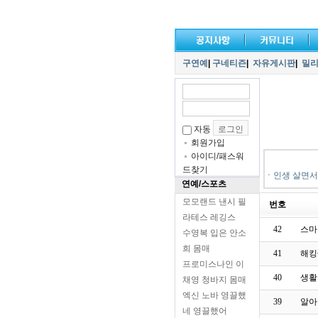
구연예
|
구네티즌
|
자유게시판
|
밀
자동
회원가입
아이디/패스워
드찾기
ㆍ
인생 살면서
연예/스포츠
모모랜드 낸시 필
번호
라테스 레깅스
42
스마
수영복 입은 안소
희 몸매
41
해킹
프로미스나인 이
40
생활
채영 청바지 몸매
엑신 노바 영끌했
39
알아
네 영끌했어