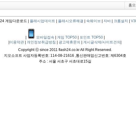
홈으
4 게임다운로드 |
플래시업데이트
|
플래시오류해결
|
쇽웨이브
|
자바
|
크롬설치
|
V3L
|
모바일접속
|
게임 TOP50
|
포인트 TOP50
|
|
이용약관
|
개인정보취급방침
|
광고제휴문의
|
게시글삭제/사이트건의
|
Copyright ⓒ since 2011 flash24.co.kr All Right Reserved.
지오소프트 사업자등록번호: 114-08-21616 ,통신판매업신고번호: 제6304호
주소 : 서울 서초구 서초대로15길