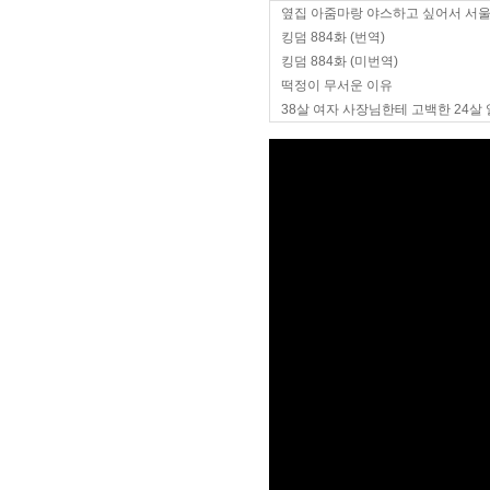
옆집 아줌마랑 야스하고 싶어서 서
킹덤 884화 (번역)
킹덤 884화 (미번역)
떡정이 무서운 이유
38살 여자 사장님한테 고백한 24살