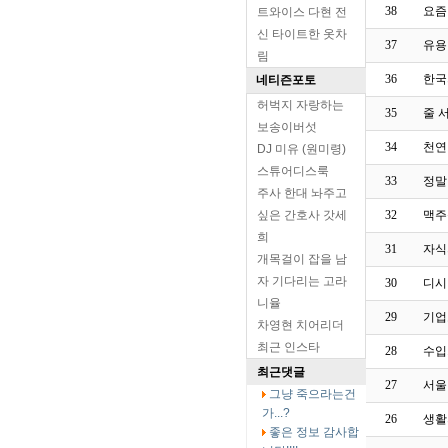
38
요즘
트와이스 다현 전
신 타이트한 옷차
37
유용
림
36
한국
네티즌포토
허벅지 자랑하는
35
줄 
보송이버섯
34
천연
DJ 미유 (원미령)
스튜어디스룩
33
정말
주사 한대 놔주고
싶은 간호사 갓세
32
맥주
희
31
자식
개목걸이 잡을 남
자 기다리는 고라
30
디시
니율
29
기업
차영현 치어리더
최근 인스타
28
수입
최근댓글
27
서울 
그냥 죽으라는건
가...?
26
생활
좋은 정보 감사합