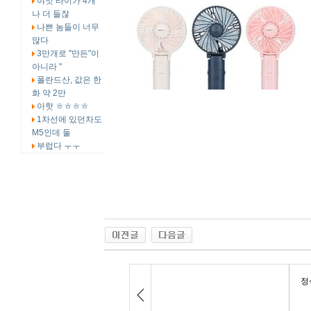
야잇 타이가 4개
나 더 들잖
나쁜 놈들이 너무
많다
3만개로 "만든"이
아니라 "
폴란드산, 값은 한
화 약 2만
아핫 ㅎㅎㅎㅎ
1차선에 있던차도
M5인데 둘
부럽다 ㅜㅜ