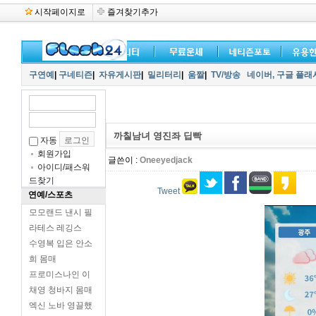
시작페이지로
즐겨찾기추가
구연예
|
구네티즌
|
자유게시판
|
밀리터리
|
움짤
|
TV/방송
네이버,
구글 플래
까칠남녀 영진좌 딥빡
자동
회원가입
글쓴이 :
Oneeyedjack
아이디/패스워
드찾기
Tweet
연예/스포츠
모모랜드 낸시 필
라테스 레깅스
수영복 입은 안소
희 몸매
프로미스나인 이
채영 청바지 몸매
엑신 노바 영끌했