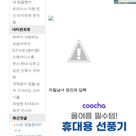
네 영끌했어
트와이스 다현 전
신 타이트한 옷차
림
네티즌포토
허벅지 자랑하는
보송이버섯
DJ 미유 (원미령)
스튜어디스룩
주사 한대 놔주고
싶은 간호사 갓세
희
개목걸이 잡을 남
까칠남녀 영진좌 딥빡
자 기다리는 고라
니율
차영현 치어리더
최근 인스타
최근댓글
너무 위험한데!?
ㅎㅎ