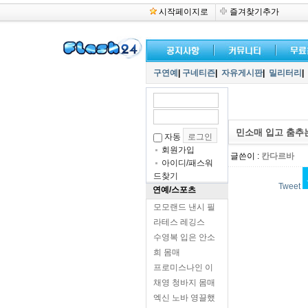
시작페이지로
즐겨찾기추가
구연예
|
구네티즌
|
자유게시판
|
밀리터리
|
민소매 입고 춤추
자동
회원가입
글쓴이 :
칸다르바
아이디/패스워
드찾기
Tweet
연예/스포츠
모모랜드 낸시 필
라테스 레깅스
수영복 입은 안소
희 몸매
프로미스나인 이
채영 청바지 몸매
엑신 노바 영끌했