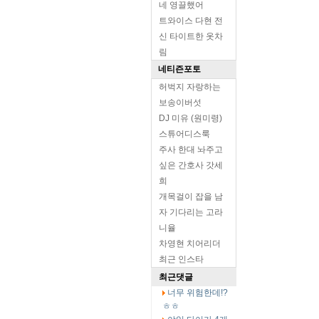
네 영끌했어
트와이스 다현 전
신 타이트한 옷차
림
네티즌포토
허벅지 자랑하는
보송이버섯
DJ 미유 (원미령)
스튜어디스룩
주사 한대 놔주고
싶은 간호사 갓세
희
개목걸이 잡을 남
자 기다리는 고라
니율
차영현 치어리더
최근 인스타
최근댓글
너무 위험한데!?
ㅎㅎ