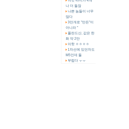
야잇 타이가 4개
나 더 들잖
나쁜 놈들이 너무
많다
3만개로 "만든"이
아니라 "
폴란드산, 값은 한
화 약 2만
아핫 ㅎㅎㅎㅎ
1차선에 있던차도
M5인데 둘
부럽다 ㅜㅜ