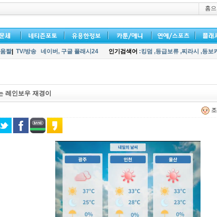
홈으
움짤
|
TV/방송
네이버,
구글 플래시24
인기검색어
:킹덤
,등급보류
,찌라시
,등보
는 레인보우 재경이
조회