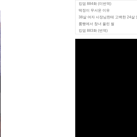
킹덤 884화 (미번역)
떡정이 무서운 이유
38살 여자 사장님한테 고백한 24살
룸빵에서 창녀 울린 썰
킹덤 883화 (번역)