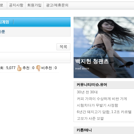
로
공지사항
회원가입
광고/제휴문의
카툰
백지헌 청팬츠
 : 5,077
추천 : 0
비추천 : 0
read more
커뮤니티/이슈.유머
30년 전 30대
커피 가격이 수상하게 비싼 가게
시험치다가 무발기 사정함
6년간 돼지고기 담합, 1.2조 카르텔
고모가 사준 꼬깔
카툰/애니