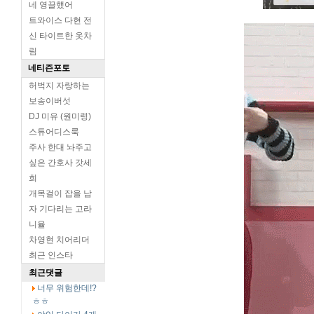
네 영끌했어
트와이스 다현 전
신 타이트한 옷차
림
네티즌포토
허벅지 자랑하는
보송이버섯
DJ 미유 (원미령)
스튜어디스룩
주사 한대 놔주고
싶은 간호사 갓세
희
개목걸이 잡을 남
자 기다리는 고라
니율
차영현 치어리더
최근 인스타
최근댓글
너무 위험한데!?
ㅎㅎ