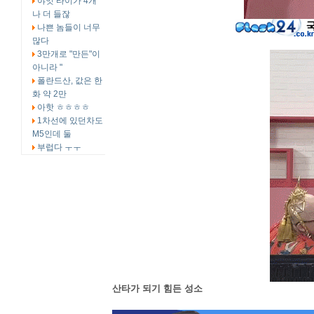
야잇 타이가 4개
나 더 들잖
나쁜 놈들이 너무
많다
3만개로 "만든"이
아니라 "
폴란드산, 값은 한
화 약 2만
아핫 ㅎㅎㅎㅎ
1차선에 있던차도
M5인데 둘
부럽다 ㅜㅜ
산타가 되기 힘든 성소