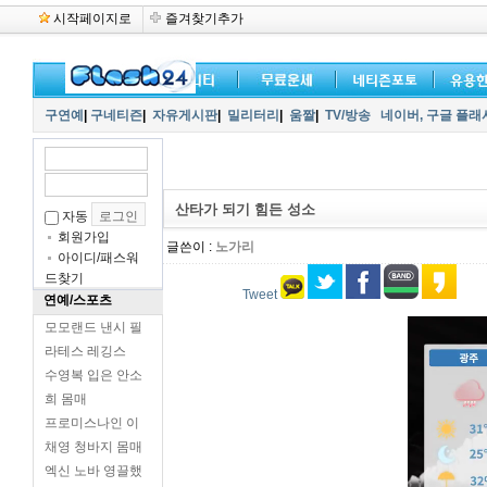
시작페이지로
즐겨찾기추가
구연예
|
구네티즌
|
자유게시판
|
밀리터리
|
움짤
|
TV/방송
네이버,
구글 플래
산타가 되기 힘든 성소
자동
회원가입
글쓴이 :
노가리
아이디/패스워
드찾기
Tweet
연예/스포츠
모모랜드 낸시 필
라테스 레깅스
수영복 입은 안소
희 몸매
프로미스나인 이
채영 청바지 몸매
엑신 노바 영끌했