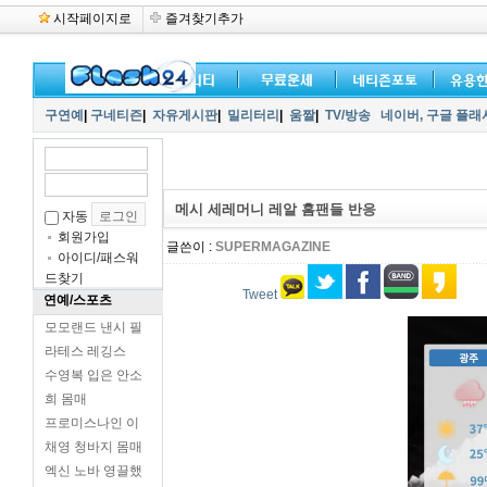
시작페이지로
즐겨찾기추가
구연예
|
구네티즌
|
자유게시판
|
밀리터리
|
움짤
|
TV/방송
네이버,
구글 플래
메시 세레머니 레알 홈팬들 반응
자동
회원가입
글쓴이 :
SUPERMAGAZINE
아이디/패스워
드찾기
Tweet
연예/스포츠
모모랜드 낸시 필
라테스 레깅스
수영복 입은 안소
희 몸매
프로미스나인 이
채영 청바지 몸매
엑신 노바 영끌했