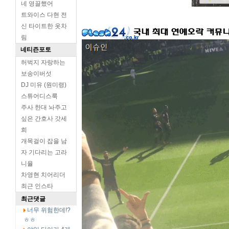
네 영끌했어
트와이스 다현 전
신 타이트한 옷차
림
네티즌포토
허벅지 자랑하는
보송이버섯
DJ 미유 (원미령)
스튜어디스룩
주사 한대 놔주고
싶은 간호사 갓세
희
개목걸이 잡을 남
자 기다리는 고라
니율
차영현 치어리더
최근 인스타
최근댓글
너무 위험한데!?
ㅎㅎ