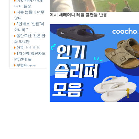
야잇 타이가 4개
나 더 들잖
나쁜 놈들이 너무
메시 세레머니 레알 홈팬들 반응
많다
3만개로 "만든"이
아니라 "
폴란드산, 값은 한
화 약 2만
아핫 ㅎㅎㅎㅎ
1차선에 있던차도
M5인데 둘
부럽다 ㅜㅜ