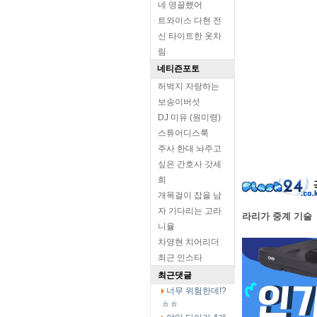
네 영끌했어
트와이스 다현 전
신 타이트한 옷차
림
네티즌포토
허벅지 자랑하는
보송이버섯
DJ 미유 (원미령)
스튜어디스룩
주사 한대 놔주고
싶은 간호사 갓세
희
개목걸이 잡을 남
자 기다리는 고라
라리가 중계 기술
니율
차영현 치어리더
최근 인스타
최근댓글
너무 위험한데!?
ㅎㅎ