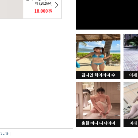
김나연 치어리더 수
이제
흔한 바디 디자이너
이래
3Lite
|