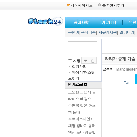
시작페이지로
즐겨찾기추가
구연예
|
구네티즌
|
자유게시판
|
밀리터리
|
라리가 중계 기술
자동
회원가입
글쓴이 :
Manchester
아이디/패스워
드찾기
Tweet
연예/스포츠
모모랜드 낸시 필
라테스 레깅스
수영복 입은 안소
희 몸매
프로미스나인 이
채영 청바지 몸매
엑신 노바 영끌했