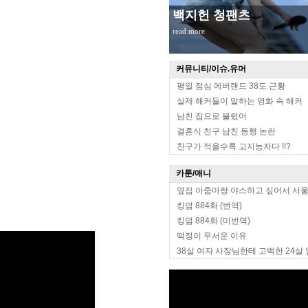
백지헌 청팬츠
read more
커뮤니티/이슈.유머
평일 점심 에버랜드 38도 근황
실제 해커들이 말하는 영화 속 해커
남친 집으로 불렀어
결혼식 친구 남친 동행 논란
친구가 적을수록 고지능자다 !!?
카툰/애니
옆집 아줌마랑 야스하고 싶어서 서
킹덤 884화 (번역)
킹덤 884화 (미번역)
떡정이 무서운 이유
38살 여자 사장님한테 고백한 24살