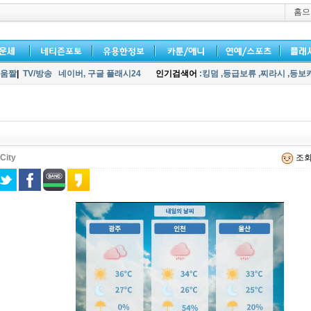
홈으
움짤
|
TV/방송
네이버,
구글 플래시24
인기검색어
:킹덤
,등급보류
,찌라시
,등보
City
조회 