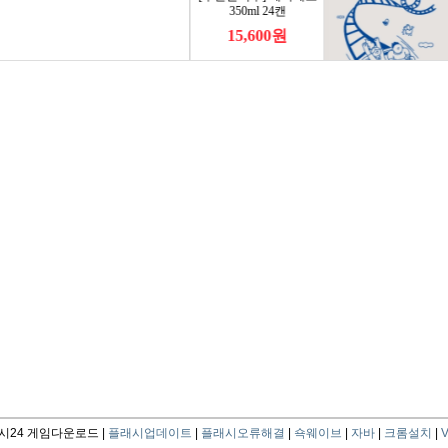
24 게임다운로드 |
플래시업데이트
|
플래시오류해결
|
쇽웨이브
|
자바
|
크롬설치
|
V