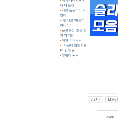
야잇 타이가 4개
나 더 들잖
나쁜 놈들이 너무
많다
3만개로 "만든"이
아니라 "
폴란드산, 값은 한
화 약 2만
아핫 ㅎㅎㅎㅎ
1차선에 있던차도
M5인데 둘
부럽다 ㅜㅜ