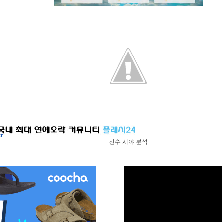
M
u
t
e
선수 시야 분석