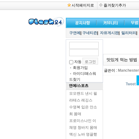
시작페이지로
즐겨찾기추가
구연예
|
구네티즌
|
자유게시판
|
밀리터리
|
맛있게 먹는 방법
자동
회원가입
글쓴이 :
Manchester
아이디/패스워
드찾기
Tweet
연예/스포츠
모모랜드 낸시 필
라테스 레깅스
수영복 입은 안소
희 몸매
프로미스나인 이
채영 청바지 몸매
엑신 노바 영끌했