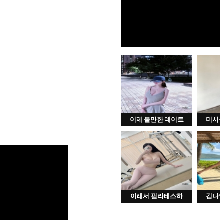
이제 볼만한 데이트
미시
이래서 필라테스하
김나