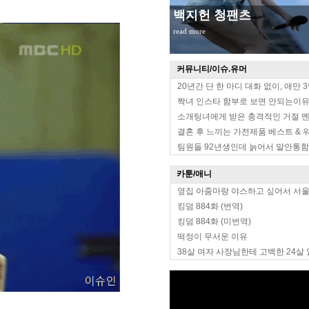
백지헌 청팬츠
read more
커뮤니티/이슈.유머
20년간 단 한 마디 대화 없이, 애만 
짝녀 인스타 함부로 보면 안되는이
소개팅녀에게 받은 충격적인 거절 
결혼 후 느끼는 가전제품 베스트 & 
팀원들 92년생인데 늙어서 말안통함
카툰/애니
옆집 아줌마랑 야스하고 싶어서 서
킹덤 884화 (번역)
킹덤 884화 (미번역)
떡정이 무서운 이유
38살 여자 사장님한테 고백한 24살