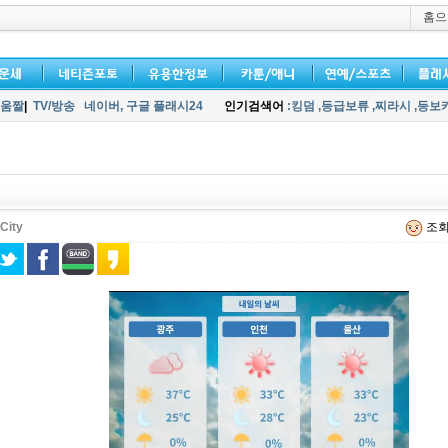
홈으
움짤
|
TV/방송
네이버,
구글 플래시24
인기검색어
:킹덤
,등급보류
,찌라시
,등보
City
조회 