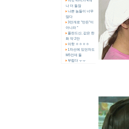
야잇 타이가 4개
나 더 들잖
나쁜 놈들이 너무
많다
3만개로 "만든"이
아니라 "
폴란드산, 값은 한
화 약 2만
아핫 ㅎㅎㅎㅎ
1차선에 있던차도
M5인데 둘
부럽다 ㅜㅜ