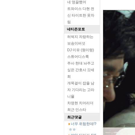
네 영끌했어
트와이스 다현 전
신 타이트한 옷차
림
네티즌포토
허벅지 자랑하는
보송이버섯
DJ 미유 (원미령)
스튜어디스룩
주사 한대 놔주고
싶은 간호사 갓세
희
개목걸이 잡을 남
자 기다리는 고라
니율
차영현 치어리더
최근 인스타
최근댓글
너무 위험한데!?
ㅎㅎ