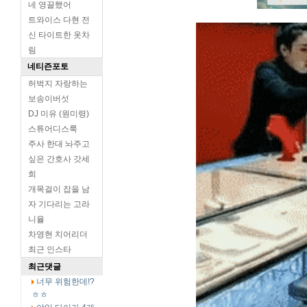
네 영끌했어
트와이스 다현 전
신 타이트한 옷차
림
네티즌포토
허벅지 자랑하는
보송이버섯
DJ 미유 (원미령)
스튜어디스룩
주사 한대 놔주고
싶은 간호사 갓세
희
개목걸이 잡을 남
자 기다리는 고라
니율
차영현 치어리더
최근 인스타
최근댓글
너무 위험한데!?
ㅎㅎ