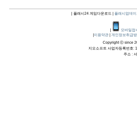
|
플래시24 게임다운로드 |
플래시업데이
|
모바일접
|
이용약관
|
개인정보취급
Copyright ⓒ since 20
지오소프트 사업자등록번호: 114
주소 :