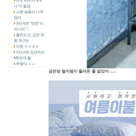
야잇 타이가 4개
나 더 들잖
나쁜 놈들이 너무
많다
3만개로 "만든"이
아니라 "
폴란드산, 값은 한
화 약 2만
아핫 ㅎㅎㅎㅎ
1차선에 있던차도
M5인데 둘
부럽다 ㅜㅜ
금은방 털이범이 들어온 줄 알았어 .....