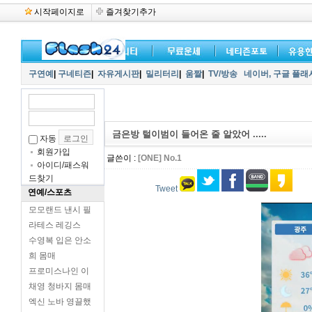
시작페이지로
즐겨찾기추가
구연예
|
구네티즌
|
자유게시판
|
밀리터리
|
움짤
|
TV/방송
네이버,
구글 플래
금은방 털이범이 들어온 줄 알았어 .....
자동
회원가입
글쓴이 :
[ONE] No.1
아이디/패스워
드찾기
Tweet
연예/스포츠
모모랜드 낸시 필
라테스 레깅스
수영복 입은 안소
희 몸매
프로미스나인 이
채영 청바지 몸매
엑신 노바 영끌했