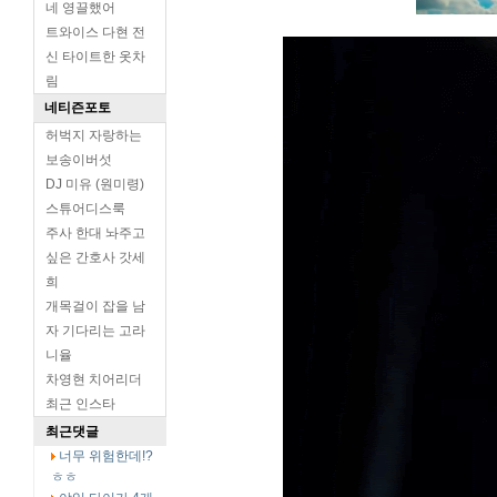
네 영끌했어
트와이스 다현 전
신 타이트한 옷차
림
네티즌포토
허벅지 자랑하는
보송이버섯
DJ 미유 (원미령)
스튜어디스룩
주사 한대 놔주고
싶은 간호사 갓세
희
개목걸이 잡을 남
자 기다리는 고라
니율
차영현 치어리더
최근 인스타
최근댓글
너무 위험한데!?
ㅎㅎ