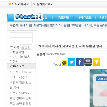
시작페이지로
즐겨찾기추가
구연예
|
구네티즌
|
자유게시판
|
밀리터리
|
움짤
|
TV/방송
네이버,
구글 플래
해외에서 화제가 되었다는 한국의 부활절 행사
자동
회원가입
글쓴이 :
InGodWeTrust
아이디/패스워
드찾기
Tweet
연예/스포츠
모모랜드 낸시 필
라테스 레깅스
수영복 입은 안소
희 몸매
프로미스나인 이
채영 청바지 몸매
엑신 노바 영끌했