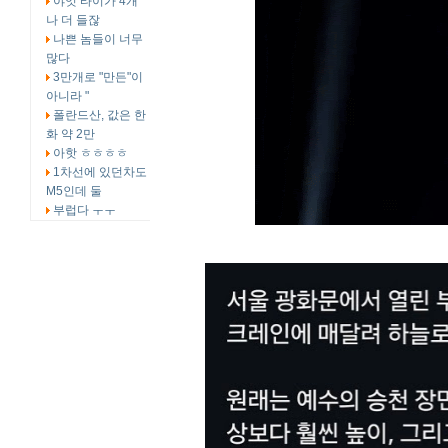
야잇 타이가 4개
나 더 들잖
나쁜 놈들이 너무
많다
3만개로 "만든"이
아니라 "
폴란드산, 값은 한
화 약 2만
아핫 ㅎㅎㅎㅎ
1차선에 있던차도
M5인데 둘
부럽다 ㅜㅜ