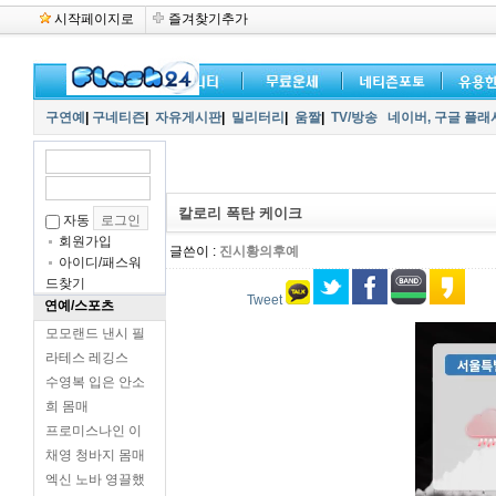
시작페이지로
즐겨찾기추가
구연예
|
구네티즌
|
자유게시판
|
밀리터리
|
움짤
|
TV/방송
네이버,
구글 플래
칼로리 폭탄 케이크
자동
회원가입
글쓴이 :
진시황의후예
아이디/패스워
드찾기
Tweet
연예/스포츠
모모랜드 낸시 필
라테스 레깅스
수영복 입은 안소
희 몸매
프로미스나인 이
채영 청바지 몸매
엑신 노바 영끌했