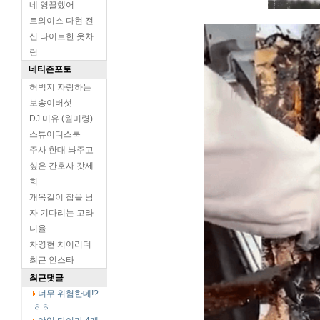
네 영끌했어
트와이스 다현 전
신 타이트한 옷차
림
네티즌포토
허벅지 자랑하는
보송이버섯
DJ 미유 (원미령)
스튜어디스룩
주사 한대 놔주고
싶은 간호사 갓세
희
개목걸이 잡을 남
자 기다리는 고라
니율
차영현 치어리더
최근 인스타
최근댓글
너무 위험한데!?
ㅎㅎ