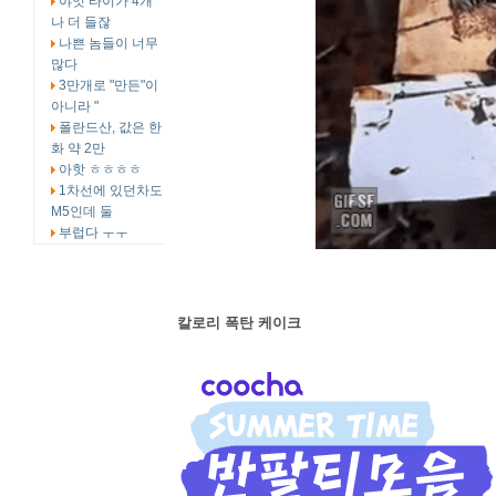
야잇 타이가 4개
나 더 들잖
나쁜 놈들이 너무
많다
3만개로 "만든"이
아니라 "
폴란드산, 값은 한
화 약 2만
아핫 ㅎㅎㅎㅎ
1차선에 있던차도
M5인데 둘
부럽다 ㅜㅜ
칼로리 폭탄 케이크