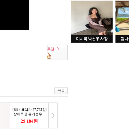
미시룩 박선우 사장
김나
추천 : 0