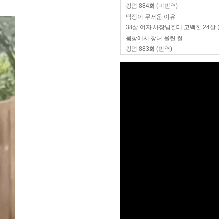
킹덤 884화 (미번역)
떡정이 무서운 이유
38살 여자 사장님한테 고백한 24살
룸빵에서 창녀 울린 썰
킹덤 883화 (번역)