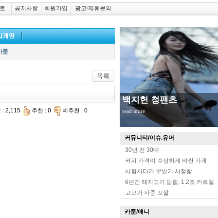
로
공지사항
회원가입
광고/제휴문의
카툰
백지헌 청팬츠
: 2,115
추천 : 0
비추천 : 0
read more
커뮤니티/이슈.유머
30년 전 30대
커피 가격이 수상하게 비싼 가게
시험치다가 무발기 사정함
6년간 돼지고기 담합, 1.2조 카르텔
고모가 사준 꼬깔
카툰/애니