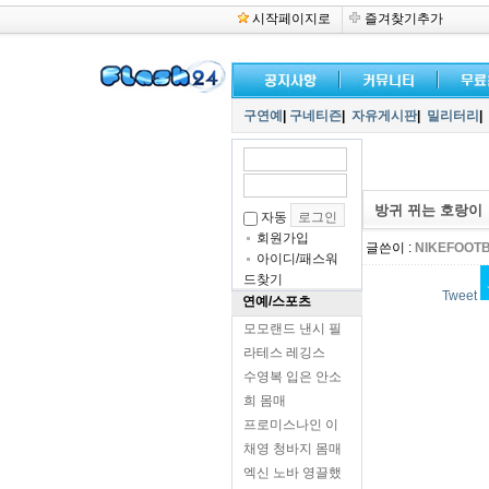
시작페이지로
즐겨찾기추가
구연예
|
구네티즌
|
자유게시판
|
밀리터리
|
방귀 뀌는 호랑이
자동
회원가입
글쓴이 :
NIKEFOOT
아이디/패스워
드찾기
Tweet
연예/스포츠
모모랜드 낸시 필
라테스 레깅스
수영복 입은 안소
희 몸매
프로미스나인 이
채영 청바지 몸매
엑신 노바 영끌했