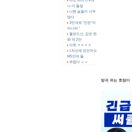
야잇 타이가 4개
나 더 들잖
나쁜 놈들이 너무
많다
3만개로 "만든"이
아니라 "
폴란드산, 값은 한
화 약 2만
아핫 ㅎㅎㅎㅎ
1차선에 있던차도
M5인데 둘
부럽다 ㅜㅜ
방귀 뀌는 호랑이