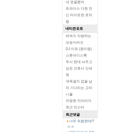
네 영끌했어
트와이스 다현 전
신 타이트한 옷차
림
네티즌포토
허벅지 자랑하는
보송이버섯
DJ 미유 (원미령)
스튜어디스룩
주사 한대 놔주고
싶은 간호사 갓세
희
개목걸이 잡을 남
자 기다리는 고라
니율
차영현 치어리더
최근 인스타
최근댓글
너무 위험한데!?
ㅎㅎ