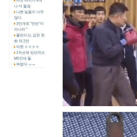
야잇 타이가 4개
나 더 들잖
나쁜 놈들이 너무
많다
3만개로 "만든"이
아니라 "
폴란드산, 값은 한
화 약 2만
아핫 ㅎㅎㅎㅎ
1차선에 있던차도
M5인데 둘
부럽다 ㅜㅜ