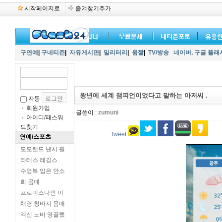
시작페이지로
즐겨찾기추가
구연예
|
구네티즌
|
자유게시판
|
밀리터리
|
움짤
|
TV/방송
네이버,
구글 플래
왕년에 세계 챔피언이었다고 말하는 아저씨 .
자동
회원가입
글쓴이 :
zumuni
아이디/패스워
드찾기
Tweet
연예/스포츠
모모랜드 낸시 필
라테스 레깅스
수영복 입은 안소
희 몸매
프로미스나인 이
채영 청바지 몸매
엑신 노바 영끌했