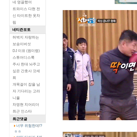
네 영끌했어
트와이스 다현 전
신 타이트한 옷차
림
네티즌포토
허벅지 자랑하는
보송이버섯
DJ 미유 (원미령)
스튜어디스룩
주사 한대 놔주고
싶은 간호사 갓세
희
개목걸이 잡을 남
자 기다리는 고라
니율
차영현 치어리더
최근 인스타
최근댓글
너무 위험한데!?
ㅎㅎ