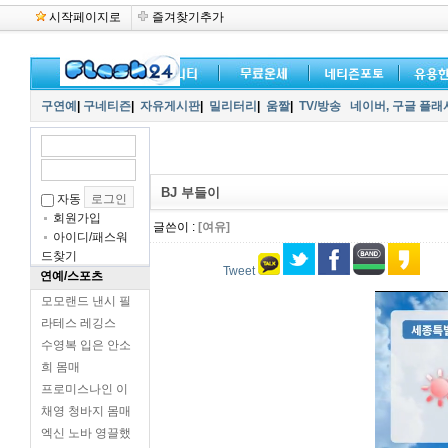
시작페이지로
즐겨찾기추가
구연예
|
구네티즌
|
자유게시판
|
밀리터리
|
움짤
|
TV/방송
네이버,
구글 플래
BJ 부들이
자동
회원가입
글쓴이 :
[여유]
아이디/패스워
드찾기
Tweet
연예/스포츠
모모랜드 낸시 필
라테스 레깅스
수영복 입은 안소
희 몸매
프로미스나인 이
채영 청바지 몸매
엑신 노바 영끌했