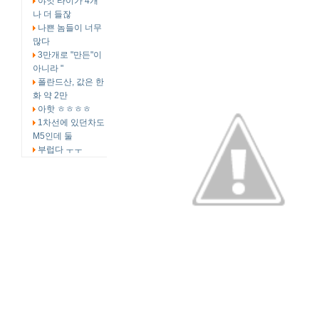
야잇 타이가 4개
나 더 들잖
나쁜 놈들이 너무
많다
3만개로 "만든"이
아니라 "
폴란드산, 값은 한
화 약 2만
아핫 ㅎㅎㅎㅎ
1차선에 있던차도
M5인데 둘
부럽다 ㅜㅜ