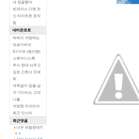
네 영끌했어
트와이스 다현 전
신 타이트한 옷차
림
네티즌포토
허벅지 자랑하는
보송이버섯
DJ 미유 (원미령)
스튜어디스룩
주사 한대 놔주고
싶은 간호사 갓세
희
개목걸이 잡을 남
자 기다리는 고라
니율
차영현 치어리더
최근 인스타
최근댓글
너무 위험한데!?
ㅎㅎ