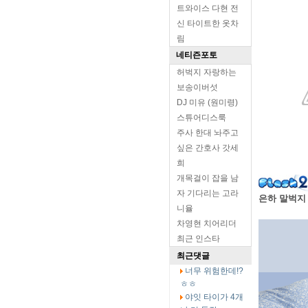
트와이스 다현 전
신 타이트한 옷차
림
네티즌포토
허벅지 자랑하는
보송이버섯
DJ 미유 (원미령)
스튜어디스룩
주사 한대 놔주고
싶은 간호사 갓세
희
개목걸이 잡을 남
자 기다리는 고라
은하 말벅지
니율
차영현 치어리더
최근 인스타
최근댓글
너무 위험한데!?
ㅎㅎ
야잇 타이가 4개