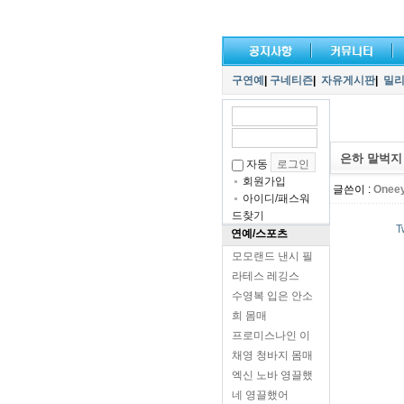
구연예
|
구네티즌
|
자유게시판
|
밀
은하 말벅지
자동
회원가입
글쓴이 :
Onee
아이디/패스워
드찾기
T
연예/스포츠
모모랜드 낸시 필
라테스 레깅스
수영복 입은 안소
희 몸매
프로미스나인 이
채영 청바지 몸매
엑신 노바 영끌했
네 영끌했어