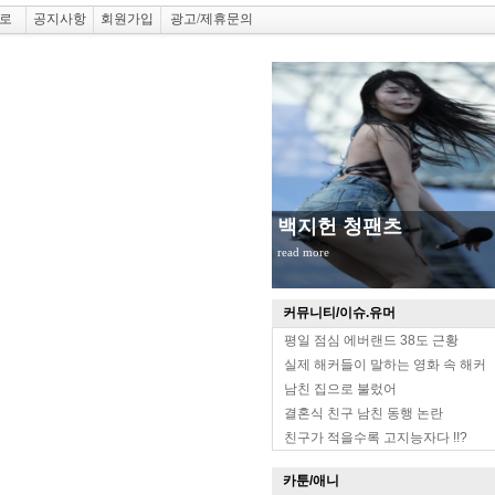
로
공지사항
회원가입
광고/제휴문의
백지헌 청팬츠
read more
커뮤니티/이슈.유머
평일 점심 에버랜드 38도 근황
실제 해커들이 말하는 영화 속 해커
남친 집으로 불렀어
결혼식 친구 남친 동행 논란
친구가 적을수록 고지능자다 !!?
카툰/애니