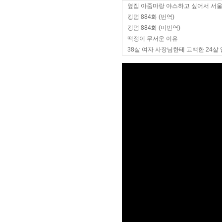
옆집 아줌마랑 야스하고 싶어서 서
킹덤 884화 (번역)
킹덤 884화 (미번역)
떡정이 무서운 이유
38살 여자 사장님한테 고백한 24살