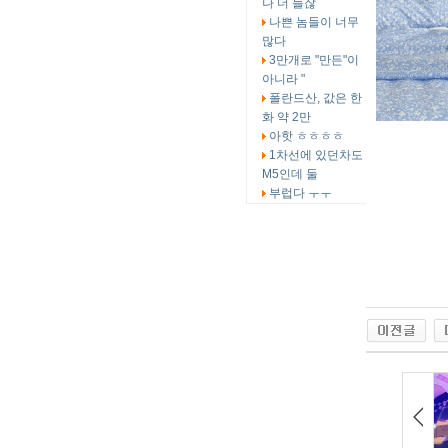
나 더 들잖
나쁜 놈들이 너무
많다
3만개로 "만든"이
아니라 "
폴란드산, 값은 한
화 약 2만
아핫 ㅎㅎㅎㅎ
1차선에 있던차도
M5인데 둘
부럽다 ㅜㅜ