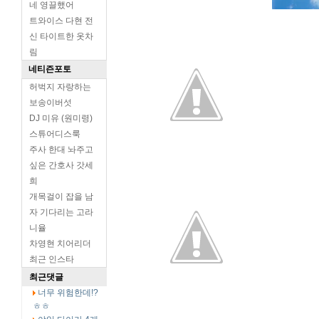
네 영끌했어
트와이스 다현 전
신 타이트한 옷차
림
네티즌포토
허벅지 자랑하는
보송이버섯
DJ 미유 (원미령)
스튜어디스룩
주사 한대 놔주고
싶은 간호사 갓세
희
개목걸이 잡을 남
자 기다리는 고라
니율
차영현 치어리더
최근 인스타
최근댓글
너무 위험한데!?
ㅎㅎ