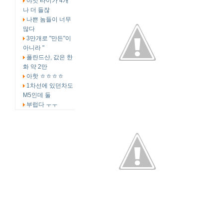
야잇 타이가 4개
나 더 들잖
나쁜 놈들이 너무
많다
3만개로 "만든"이
아니라 "
폴란드산, 값은 한
화 약 2만
아핫 ㅎㅎㅎㅎ
1차선에 있던차도
M5인데 둘
부럽다 ㅜㅜ