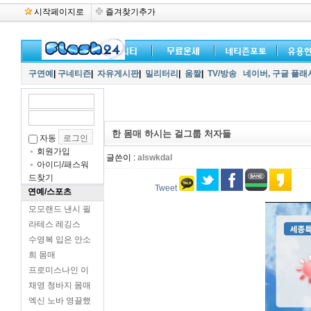
시작페이지로
즐겨찾기추가
구연예
|
구네티즌
|
자유게시판
|
밀리터리
|
움짤
|
TV/방송
네이버,
구글 플래
한 몸매 하시는 걸그룹 처자들
자동
회원가입
글쓴이 :
alswkdal
아이디/패스워
드찾기
Tweet
연예/스포츠
모모랜드 낸시 필
라테스 레깅스
수영복 입은 안소
희 몸매
프로미스나인 이
채영 청바지 몸매
엑신 노바 영끌했