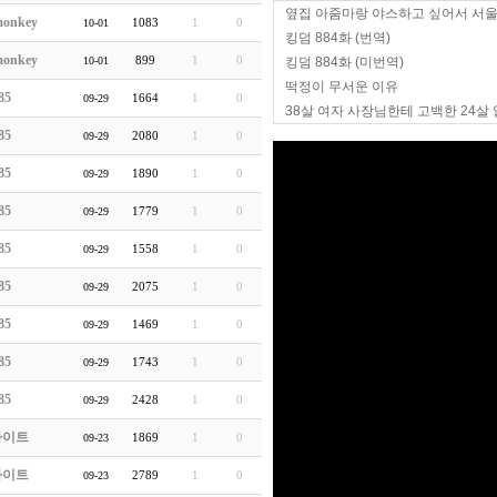
옆집 아줌마랑 야스하고 싶어서 서
onkey
1083
1
0
10-01
킹덤 884화 (번역)
onkey
899
1
0
10-01
킹덤 884화 (미번역)
떡정이 무서운 이유
85
1664
1
0
09-29
38살 여자 사장님한테 고백한 24살
85
2080
1
0
09-29
85
1890
1
0
09-29
85
1779
1
0
09-29
85
1558
1
0
09-29
85
2075
1
0
09-29
85
1469
1
0
09-29
85
1743
1
0
09-29
85
2428
1
0
09-29
라이트
1869
1
0
09-23
라이트
2789
1
0
09-23