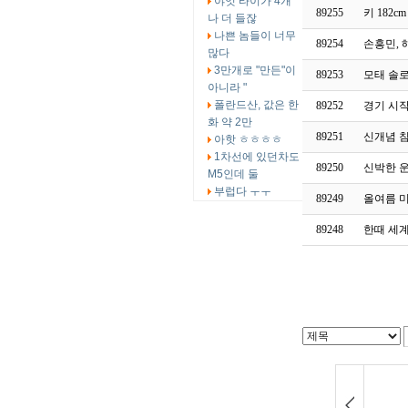
야잇 타이가 4개
89255
키 182
나 더 들잖
나쁜 놈들이 너무
89254
손흥민, 해
많다
3만개로 "만든"이
89253
모태 솔
아니라 "
폴란드산, 값은 한
89252
경기 시작
화 약 2만
89251
신개념 
아핫 ㅎㅎㅎㅎ
1차선에 있던차도
89250
신박한 
M5인데 둘
부럽다 ㅜㅜ
89249
올여름 미
89248
한때 세계