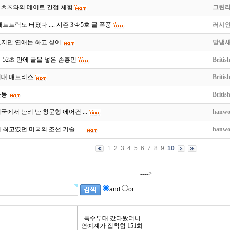
cm ㅊㅈ와의 데이트 간접 체험
그린
트트릭도 터졌다 .... 시즌 3·4·5호 골 폭풍
러시안
로지만 연애는 하고 싶어
발냄
 52초 만에 골을 넣은 손흥민
Britis
침대 매트리스
Britis
운동
Britis
국에서 난리 난 창문형 에어컨 ...
hanwo
 최고였던 미국의 조선 기술 .....
hanwo
1
2
3
4
5
6
7
8
9
10
---->
and
or