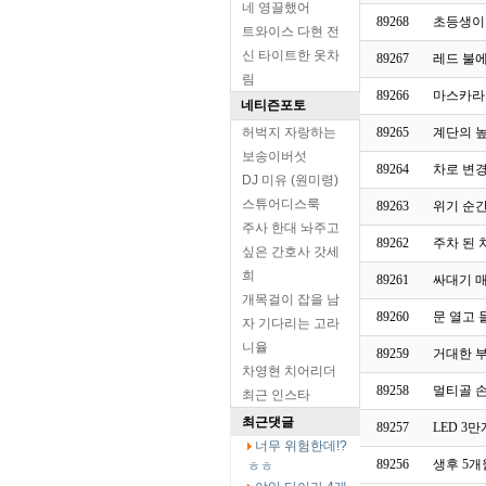
네 영끌했어
89268
초등생이
트와이스 다현 전
신 타이트한 옷차
89267
레드 불
림
89266
마스카라
네티즌포토
허벅지 자랑하는
89265
계단의 
보송이버섯
89264
차로 변
DJ 미유 (원미령)
스튜어디스룩
89263
위기 순간
주사 한대 놔주고
89262
주차 된
싶은 간호사 갓세
희
89261
싸대기 매
개목걸이 잡을 남
89260
문 열고 
자 기다리는 고라
니율
89259
거대한 
차영현 치어리더
89258
멀티골 손흥
최근 인스타
최근댓글
89257
LED 3
너무 위험한데!?
89256
생후 5개
ㅎㅎ