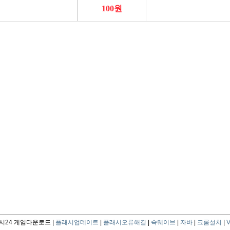
24 게임다운로드 |
플래시업데이트
|
플래시오류해결
|
쇽웨이브
|
자바
|
크롬설치
|
V