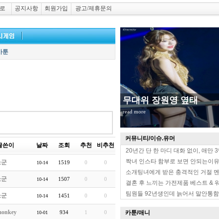
로
공지사항
회원가입
광고/제휴문의
카툰
무대위 장원영 옆태
read more
커뮤니티/이슈.유머
글쓴이
날짜
조회
추천
비추천
20년간 단 한 마디 대화 없이, 애만 
짝녀 인스타 함부로 보면 안되는이
쇼군
1519
0
0
10-14
소개팅녀에게 받은 충격적인 거절 
쇼군
1507
0
0
10-14
결혼 후 느끼는 가전제품 베스트 & 
팀원들 92년생인데 늙어서 말안통함
쇼군
1451
0
0
10-14
onkey
934
1
0
카툰/애니
10-01