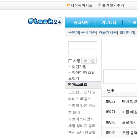
시작페이지로
즐겨찾기추가
구연예
|
구네티즌
|
자유게시판
|
밀리터리
|
자동
회원가입
아이디/패스워
드찾기
연예/스포츠
번호
모모랜드 낸시 필
라테스 레깅스
89272
택배로 3
수영복 입은 안소
89271
커플 배경
희 몸매
프로미스나인 이
89270
도로에서
채영 청바지 몸매
엑신 노바 영끌했
89269
무한 동력