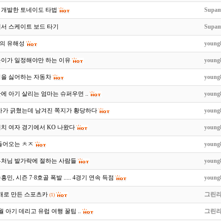
 개발한 토네이도 타법
Supam
에서 스케이트 보드 타기
Supam
의 유해성
young
높이가 일정해야만 하는 이유
young
경을 싫어하는 자동차
young
에 아기 살리는 엄마는 슈퍼우먼 ..
young
 차가 긁혔는데 남겨진 쪽지가 황당하다
young
치 여자 경기에서 KO 나왔다
young
들어오는 ㅊㅈ
young
부처님 발가락에 절하는 사람들
young
민, 시즌 7·8호골 폭발 ..... 4경기 연속 득점
young
만개로 만든 스포츠카
그린
(1)
월 아기 데리고 유럽 여행 꿀팁 ..
그린