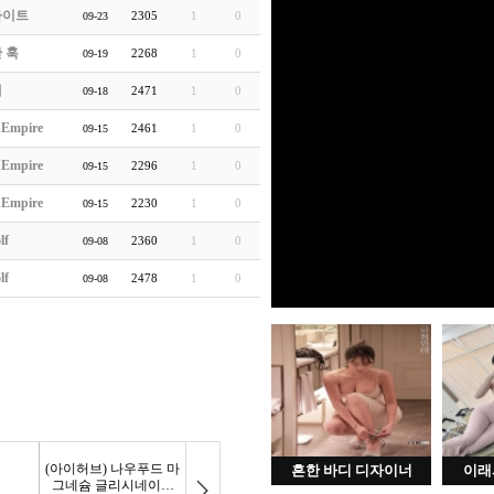
라이트
2305
1
0
09-23
 훅
2268
1
0
09-19
새
2471
1
0
09-18
hEmpire
2461
1
0
09-15
hEmpire
2296
1
0
09-15
hEmpire
2230
1
0
09-15
lf
2360
1
0
09-08
lf
2478
1
0
09-08
흔한 바디 디자이너
이래