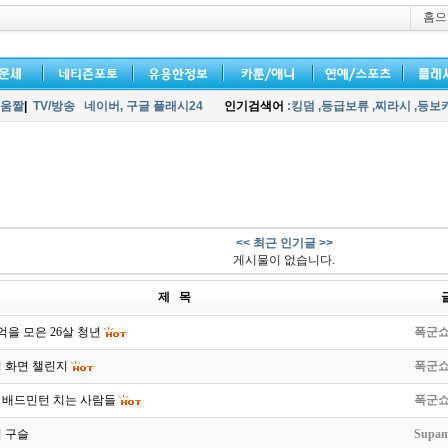
홈으
움짤
|
TV/방송
네이버,
구글 플래시24
인기검색어
:킹덤
,등급보류
,찌라시
,등보
<< 최근 인기글 >>
게시물이 없습니다.
제 목
억을 모은 26살 청년
폭군
 화면 챌린지
폭군
 배드민턴 치는 사람들
폭군
 구슬
Supam