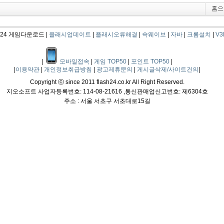
홈으
4 게임다운로드 |
플래시업데이트
|
플래시오류해결
|
쇽웨이브
|
자바
|
크롬설치
|
V3L
|
모바일접속
|
게임 TOP50
|
포인트 TOP50
|
|
이용약관
|
개인정보취급방침
|
광고제휴문의
|
게시글삭제/사이트건의
|
Copyright ⓒ since 2011 flash24.co.kr All Right Reserved.
지오소프트 사업자등록번호: 114-08-21616 ,통신판매업신고번호: 제6304호
주소 : 서울 서초구 서초대로15길