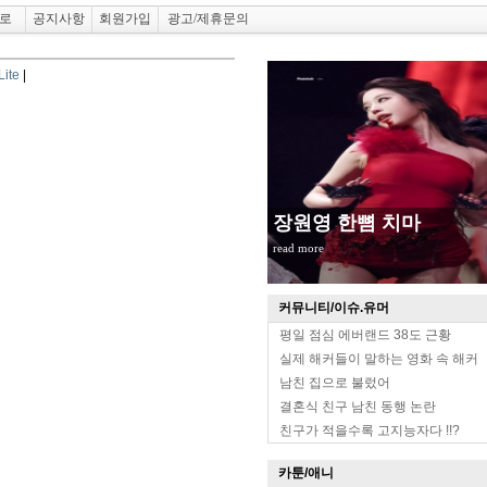
로
공지사항
회원가입
광고/제휴문의
ite
|
장원영 한뼘 치마
read more
커뮤니티/이슈.유머
평일 점심 에버랜드 38도 근황
실제 해커들이 말하는 영화 속 해커
남친 집으로 불렀어
결혼식 친구 남친 동행 논란
친구가 적을수록 고지능자다 !!?
카툰/애니