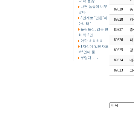
나 더 들잖
나쁜 놈들이 너무
89329
중
많다
3만개로 "만든"이
89328
암
아니라 "
폴란드산, 값은 한
89327
중
화 약 2만
89326
타
아핫 ㅎㅎㅎㅎ
1차선에 있던차도
89325
맹
M5인데 둘
부럽다 ㅜㅜ
89324
네
89323
고