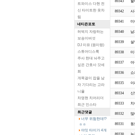
89343
할
트와이스 다현 전
신 타이트한 옷차
89342
사
림
89341
미
네티즌포토
허벅지 자랑하는
89340
남
보송이버섯
89339
설
DJ 미유 (원미령)
스튜어디스룩
89338
미국
주사 한대 놔주고
89337
야
싶은 간호사 갓세
희
89336
쇼
개목걸이 잡을 남
89335
이
자 기다리는 고라
니율
89334
신
차영현 치어리더
89333
치
최근 인스타
최근댓글
89332
많
너무 위험한데!?
89331
동
ㅎㅎ
야잇 타이가 4개
89330
뉴