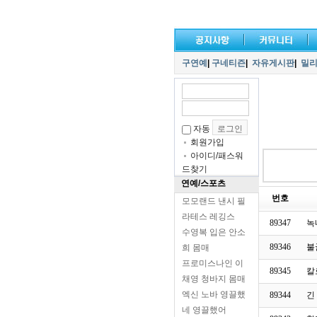
구연예
|
구네티즌
|
자유게시판
|
밀
자동
회원가입
아이디/패스워
드찾기
연예/스포츠
번호
모모랜드 낸시 필
라테스 레깅스
89347
녹
수영복 입은 안소
89346
불
희 몸매
프로미스나인 이
89345
칼
채영 청바지 몸매
엑신 노바 영끌했
89344
긴
네 영끌했어