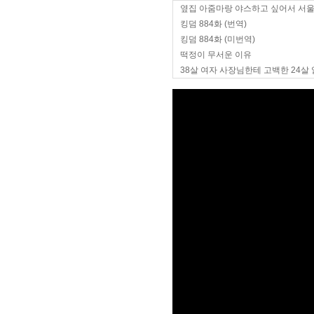
옆집 아줌마랑 야스하고 싶어서 서
킹덤 884화 (번역)
킹덤 884화 (미번역)
떡정이 무서운 이유
38살 여자 사장님한테 고백한 24살