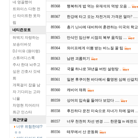
네 영끌했어
89368
행복하게 밥 먹는 유재석의 먹방 모음 ...
트와이스 다현 전
신 타이트한 옷차
89367
한강에 타고 오는 자전거의 가격은 얼마? .....
림
89366
총기 난사에 대비하여 훈련하는 미국의 학
네티즌포토
허벅지 자랑하는
89365
만삭인 임산부 시점의 복부 움직임 ....
보송이버섯
89364
와이프에게 이쁨 받는 바느질 꿀 팁
DJ 미유 (원미령)
스튜어디스룩
89363
남편 괴롭히기
주사 한대 놔주고
89362
국물 하나로 50년을 버틴 설렁탕 ..
싶은 간호사 갓세
희
89361
일본 후쿠이현 바다에서 촬영된 심해 산갈치 ..
개목걸이 잡을 남
89360
캐비어 채취
자 기다리는 고라
니율
89359
상어의 입속을 들여다 보았다 .....
차영현 치어리더
89358
후진하다 운전 미숙으로 자녀가 차에 깔려 ...
최근 인스타
최근댓글
89357
너무 천천히 차선 변경 ...... 한문철 tv 레전
너무 위험한데!?
89356
테무에서 산 운동화
ㅎㅎ