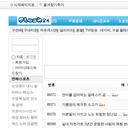
시작페이지로
즐겨찾기추가
구연예
|
구네티즌
|
자유게시판
|
밀리터리
|
움짤
|
TV/방송
네이버,
구글 플래
자동
회원가입
아이디/패스워
드찾기
연예/스포츠
번호
제 
모모랜드 낸시 필
라테스 레깅스
89372
연어를 잡아먹는 알래스카 곰 .....
수영복 입은 안소
89371
기름덩이 제거한 소고기
희 몸매
프로미스나인 이
89370
어른들이 가지고 노는 위험한 장난감 .....
채영 청바지 몸매
엑신 노바 영끌했
89369
실내 자전거로 3년간 운동한 사람의 체형 변화 .