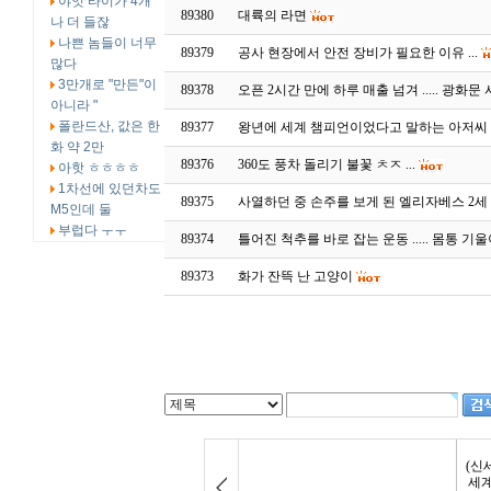
야잇 타이가 4개
89380
대륙의 라면
나 더 들잖
나쁜 놈들이 너무
89379
공사 현장에서 안전 장비가 필요한 이유 ...
많다
3만개로 "만든"이
89378
오픈 2시간 만에 하루 매출 넘겨 ..... 광화
아니라 "
폴란드산, 값은 한
89377
왕년에 세계 챔피언이었다고 말하는 아저씨 
화 약 2만
89376
360도 풍차 돌리기 불꽃 ㅊㅈ ...
아핫 ㅎㅎㅎㅎ
1차선에 있던차도
89375
사열하던 중 손주를 보게 된 엘리자베스 2세 여왕
M5인데 둘
부럽다 ㅜㅜ
89374
틀어진 척추를 바로 잡는 운동 ..... 몸통 기
89373
화가 잔뜩 난 고양이