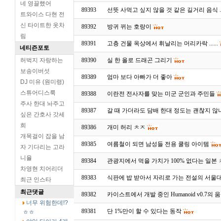
네 영끌했어
89393
선뜻 사먹고 싶지 않을 것 같은 길거리 음식 ..
트와이스 다현 전
신 타이트한 옷차
89392
방귀 뀌는 호랑이
림
89391
고층 건물 옥상에서 휘날리는 머리카락 ......
네티즌포토
허벅지 자랑하는
89390
실 한 올로 드래곤 그리기
보송이버섯
89389
엄마 보다 아빠가 더 좋아
DJ 미유 (원미령)
스튜어디스룩
89388
이란전 전사자를 맞는 미군 군인과 주민들
주사 한대 놔주고
89387
갈 때 가더라도 담배 한대 정도는 괜찮지 않나? 
싶은 간호사 갓세
희
89386
개미 허리 ㅊㅈ
개목걸이 잡을 남
89385
여름철이 되면 남성들 전용 쿨링 아이템
자 기다리는 고라
니율
89384
관광지에서 먹을 가치가 100% 없다는 일본 ㅊㅈ 
차영현 치어리더
89383
식판에 밥 받아서 자리로 가는 전설의 서울
최근 인스타
최근댓글
89382
카이스트에서 개발 중인 Humanoid v0.7의 움직임
너무 위험한데!?
89381
단 1%만이 할 수 있다는 동작
ㅎㅎ