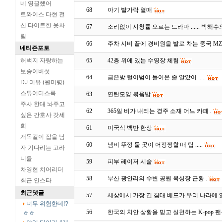
네 영끌했어
68
아기 발가락 열매
트와이스 다현 전
신 타이트한 옷차
67
소리없이 시청률 오르는 드라마 ...... 박해
림
66
주차 시비 끝에 경비원을 발로 차는 중국 MZ ..
네티즌포토
허벅지 자랑하는
65
42층 위에 있는 수영장 체험
보송이버섯
64
금은방 털이범이 들어온 줄 알았어 .....
DJ 미유 (원미령)
스튜어디스룩
63
연탄모양 볶음밥
주사 한대 놔주고
62
365일 비가 내리는 경주 소재 어느 카페 .
싶은 간호사 갓세
희
61
미국식 백반 한상
개목걸이 잡을 남
60
냄비 뚜껑 둘 곳이 어정쩡할 때 팁 .....
자 기다리는 고라
니율
59
피부 레이저 시술
차영현 치어리더
58
부산 광안리의 수변 공원 복싱장 근황 .
최근 인스타
최근댓글
57
세상에서 가장 긴 침대 베드가 우리 나라에 있다
너무 위험한데!?
56
한국의 치안 상황을 믿고 실천하는 K-pop 팬들 .
ㅎㅎ