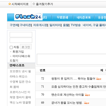
시작페이지로
즐겨찾기추가
구연예
|
구네티즌
|
자유게시판
|
밀리터리
|
움짤
|
TV/방송
네이버,
구글 플래
자동
회원가입
아이디/패스워
드찾기
연예/스포츠
번호
제 
모모랜드 낸시 필
라테스 레깅스
72
쌍둥이 옷 입히기 ..... 육아는 힘들어
수영복 입은 안소
71
요즘 심각하다는 인천 중고차 수출업체의 만행 
희 몸매
프로미스나인 이
70
맨손으로 계산하는 아이들
채영 청바지 몸매
엑신 노바 영끌했
69
궁녀가 왕을 꼬시는 방법 .