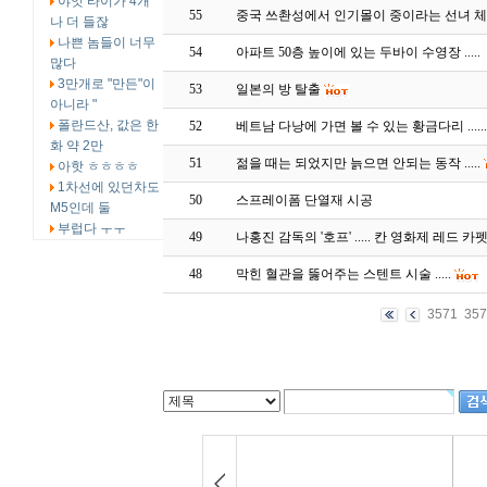
야잇 타이가 4개
55
중국 쓰촨성에서 인기몰이 중이라는 선녀 체험 .
나 더 들잖
나쁜 놈들이 너무
54
아파트 50층 높이에 있는 두바이 수영장 .....
많다
3만개로 "만든"이
53
일본의 방 탈출
아니라 "
폴란드산, 값은 한
52
베트남 다낭에 가면 볼 수 있는 황금다리 .....
화 약 2만
51
젊을 때는 되었지만 늙으면 안되는 동작 .....
아핫 ㅎㅎㅎㅎ
1차선에 있던차도
50
스프레이폼 단열재 시공
M5인데 둘
부럽다 ㅜㅜ
49
나홍진 감독의 '호프' ..... 칸 영화제 레드 카
48
막힌 혈관을 뚫어주는 스텐트 시술 .....
3571
357