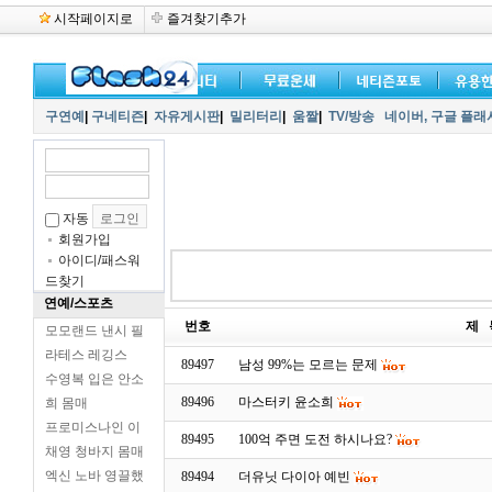
시작페이지로
즐겨찾기추가
구연예
|
구네티즌
|
자유게시판
|
밀리터리
|
움짤
|
TV/방송
네이버,
구글 플래
자동
회원가입
아이디/패스워
드찾기
연예/스포츠
번호
제 
모모랜드 낸시 필
라테스 레깅스
89497
남성 99%는 모르는 문제
수영복 입은 안소
89496
마스터키 윤소희
희 몸매
프로미스나인 이
89495
100억 주면 도전 하시나요?
채영 청바지 몸매
엑신 노바 영끌했
89494
더유닛 다이아 예빈