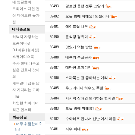
네 영끌했어
89493
말로만 듣던 전투 코알라
트와이스 다현 전
신 타이트한 옷차
89492
오늘 밤에 뭐해요? 안젤리나
림
89491
에이프릴 나은
네티즌포토
허벅지 자랑하는
89490
윤식당 정유미
보송이버섯
89489
맛있게 먹는 방법
DJ 미유 (원미령)
스튜어디스룩
89488
대륙의 부실공사
주사 한대 놔주고
89487
대단한 코미디언
싶은 간호사 갓세
희
89486
스까묵는 걸 좋아하는 예리
개목걸이 잡을 남
89485
우크라이나 하수도 폭발
자 기다리는 고라
니율
89484
저시력 장애인 연기하는 한지민
차영현 치어리더
89483
오늘 밤에 뭐해요?
최근 인스타
최근댓글
89482
수아레즈 만나서 신난 메시 아들
너무 위험한데!?
89481
지수 뒤태
ㅎㅎ