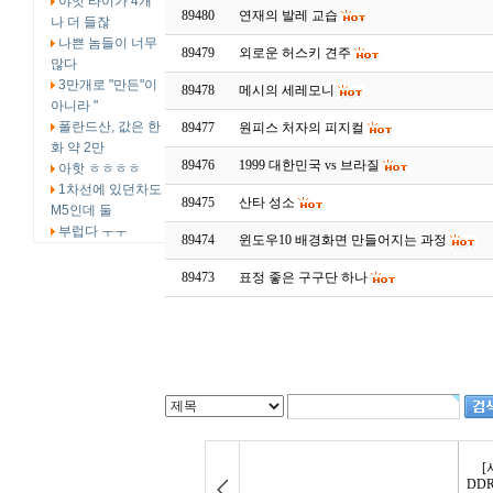
야잇 타이가 4개
89480
연재의 발레 교습
나 더 들잖
나쁜 놈들이 너무
89479
외로운 허스키 견주
많다
3만개로 "만든"이
89478
메시의 세레모니
아니라 "
폴란드산, 값은 한
89477
원피스 처자의 피지컬
화 약 2만
89476
1999 대한민국 vs 브라질
아핫 ㅎㅎㅎㅎ
1차선에 있던차도
89475
산타 성소
M5인데 둘
부럽다 ㅜㅜ
89474
윈도우10 배경화면 만들어지는 과정
89473
표정 좋은 구구단 하나