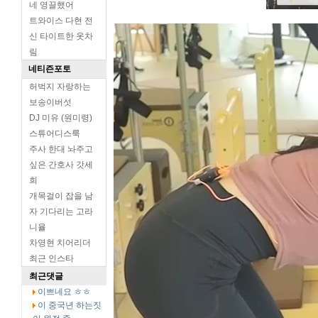
네 영끌했어
트와이스 다현 전
신 타이트한 옷차
림
네티즌포토
허벅지 자랑하는
보송이버섯
DJ 미유 (원미령)
스튜어디스룩
주사 한대 놔주고
싶은 간호사 갓세
희
개목걸이 잡을 남
자 기다리는 고라
니율
차영현 치어리더
최근 인스타
최근댓글
이쁘네요 ㅎㅎ
이 중국년 하는짓