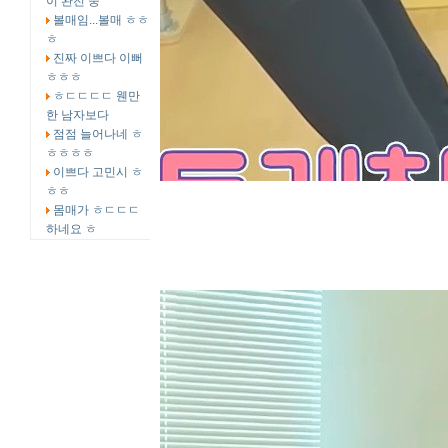
이 완전 중
볼매임...볼매 ㅎㅎ
ㅎ
진짜 이쁘다 이뻐
ㅎㅎㅎ
ㅎㄷㄷㄷㄷ 웬만
한 남자보다
점점 늘어나네 ㅎ
ㅎㅎㅎㅎ
이쁘다 고민시 ㅎ
ㅎㅎ
몸매가 ㅎㄷㄷㄷ
하네요 ㅎ