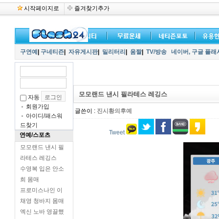
시작페이지로
즐겨찾기추가
구연예
|
구네티즌
|
자유게시판
|
밀리터리
|
움짤
|
TV/방송
네이버,
구글 플래
모모랜드 낸시 필라테스 레깅스
자동
회원가입
글쓴이 :
진시황의후예
아이디/패스워
드찾기
Tweet
연예/스포츠
모모랜드 낸시 필
라테스 레깅스
수영복 입은 안소
희 몸매
프로미스나인 이
채영 청바지 몸매
엑신 노바 영끌했