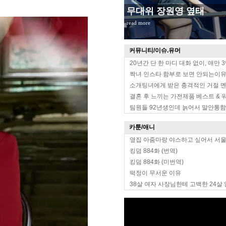
무대위 장원영 옆태
read more
커뮤니티/이슈.유머
20년간 단 한 마디 대화 없이, 애만 
짝녀 인스타 함부로 보면 안되는이
소개팅녀에게 받은 충격적인 거절 
결혼 후 느끼는 가전제품 베스트 & 
팀원들 92년생인데 늙어서 말안통함
카툰/애니
옆집 아줌마랑 야스하고 싶어서 서
킹덤 884화 (번역)
킹덤 884화 (미번역)
떡정이 무서운 이유
38살 여자 사장님한테 고백한 24살