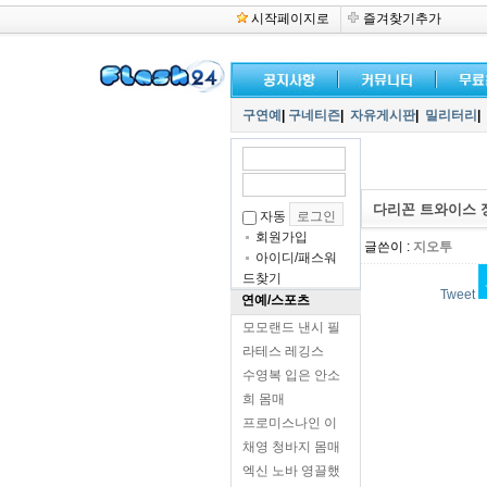
시작페이지로
즐겨찾기추가
구연예
|
구네티즌
|
자유게시판
|
밀리터리
|
다리꼰 트와이스 
자동
회원가입
글쓴이 :
지오투
아이디/패스워
드찾기
Tweet
연예/스포츠
모모랜드 낸시 필
라테스 레깅스
수영복 입은 안소
희 몸매
프로미스나인 이
채영 청바지 몸매
엑신 노바 영끌했