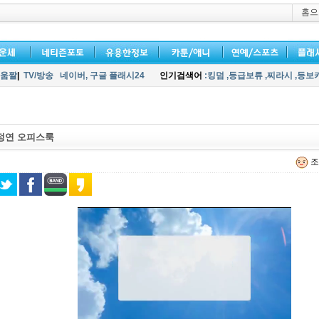
홈으
움짤
|
TV/방송
네이버,
구글 플래시24
인기검색어
:킹덤
,등급보류
,찌라시
,등보
정연 오피스룩
조