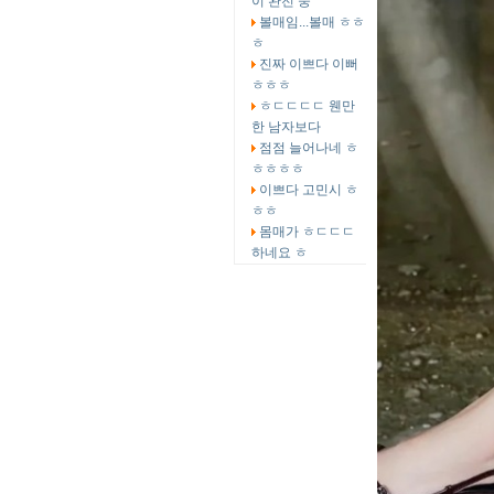
이 완전 중
볼매임...볼매 ㅎㅎ
ㅎ
진짜 이쁘다 이뻐
ㅎㅎㅎ
ㅎㄷㄷㄷㄷ 웬만
한 남자보다
점점 늘어나네 ㅎ
ㅎㅎㅎㅎ
이쁘다 고민시 ㅎ
ㅎㅎ
몸매가 ㅎㄷㄷㄷ
하네요 ㅎ