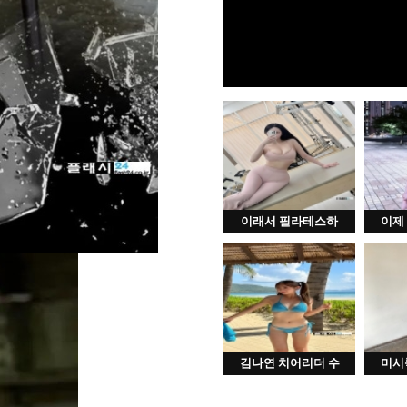
이래서 필라테스하
이제
김나연 치어리더 수
미시