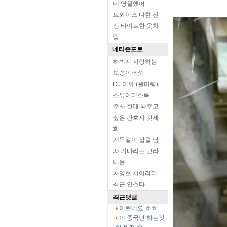
네 영끌했어
트와이스 다현 전
신 타이트한 옷차
림
네티즌포토
허벅지 자랑하는
보송이버섯
DJ 미유 (원미령)
스튜어디스룩
주사 한대 놔주고
싶은 간호사 갓세
희
개목걸이 잡을 남
자 기다리는 고라
니율
차영현 치어리더
최근 인스타
최근댓글
이쁘네요 ㅎㅎ
이 중국년 하는짓