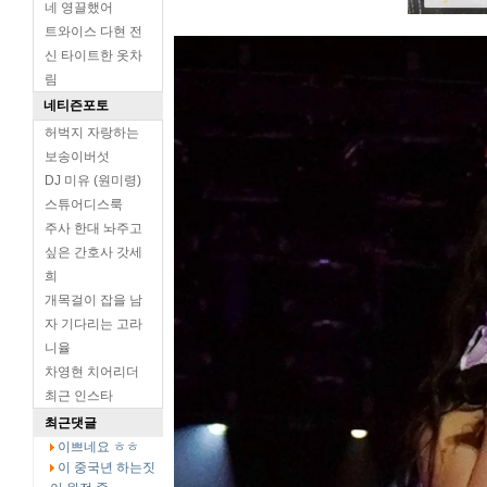
네 영끌했어
트와이스 다현 전
신 타이트한 옷차
림
네티즌포토
허벅지 자랑하는
보송이버섯
DJ 미유 (원미령)
스튜어디스룩
주사 한대 놔주고
싶은 간호사 갓세
희
개목걸이 잡을 남
자 기다리는 고라
니율
차영현 치어리더
최근 인스타
최근댓글
이쁘네요 ㅎㅎ
이 중국년 하는짓