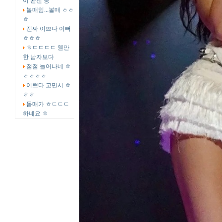
이 완전 중
볼매임...볼매 ㅎㅎ
ㅎ
진짜 이쁘다 이뻐
ㅎㅎㅎ
ㅎㄷㄷㄷㄷ 웬만
한 남자보다
점점 늘어나네 ㅎ
ㅎㅎㅎㅎ
이쁘다 고민시 ㅎ
ㅎㅎ
몸매가 ㅎㄷㄷㄷ
하네요 ㅎ