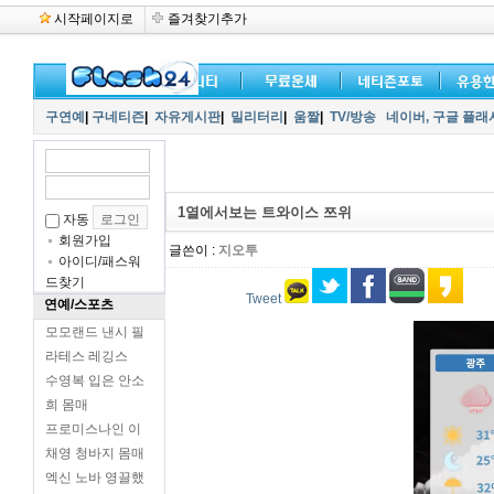
시작페이지로
즐겨찾기추가
구연예
|
구네티즌
|
자유게시판
|
밀리터리
|
움짤
|
TV/방송
네이버,
구글 플래
1열에서보는 트와이스 쯔위
자동
회원가입
글쓴이 :
지오투
아이디/패스워
드찾기
Tweet
연예/스포츠
모모랜드 낸시 필
라테스 레깅스
수영복 입은 안소
희 몸매
프로미스나인 이
채영 청바지 몸매
엑신 노바 영끌했