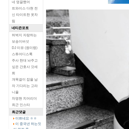
네 영끌했어
트와이스 다현 전
신 타이트한 옷차
림
네티즌포토
허벅지 자랑하는
보송이버섯
DJ 미유 (원미령)
스튜어디스룩
주사 한대 놔주고
싶은 간호사 갓세
희
개목걸이 잡을 남
자 기다리는 고라
니율
차영현 치어리더
최근 인스타
최근댓글
이쁘네요 ㅎㅎ
이 중국년 하는짓