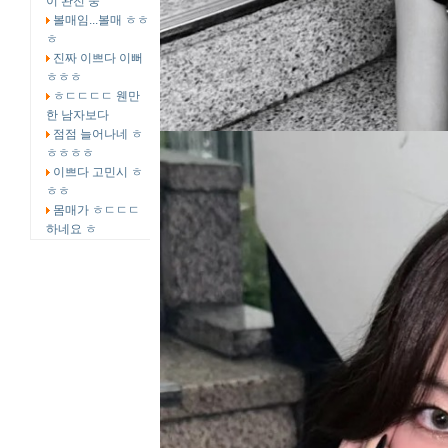
이 완전 중
볼매임...볼매 ㅎㅎ
ㅎ
진짜 이쁘다 이뻐
ㅎㅎㅎ
ㅎㄷㄷㄷㄷ 웬만
한 남자보다
점점 늘어나네 ㅎ
ㅎㅎㅎㅎ
이쁘다 고민시 ㅎ
ㅎㅎ
몸매가 ㅎㄷㄷㄷ
하네요 ㅎ