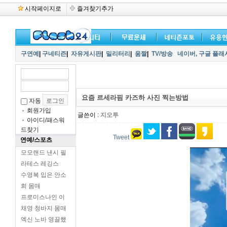
시작페이지로
즐겨찾기추가
구연예
|
구네티즌
|
자유게시판
|
밀리터리
|
움짤
|
TV/방송
네이버,
구글 플래
요즘 르세라핌 카즈하 사진 찍는방법
자동
회원가입
글쓴이 :
지오투
아이디/패스워
드찾기
Tweet
연예/스포츠
모모랜드 낸시 필
라테스 레깅스
수영복 입은 안소
희 몸매
프로미스나인 이
채영 청바지 몸매
엑신 노바 영끌했