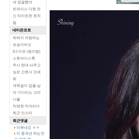
네 영끌했어
트와이스 다현 전
신 타이트한 옷차
림
네티즌포토
허벅지 자랑하는
보송이버섯
DJ 미유 (원미령)
스튜어디스룩
주사 한대 놔주고
싶은 간호사 갓세
희
개목걸이 잡을 남
자 기다리는 고라
니율
차영현 치어리더
최근 인스타
최근댓글
이쁘네요 ㅎㅎ
이 중국년 하는짓