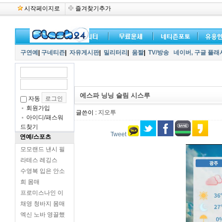
시작페이지로
즐겨찾기추가
구연예
|
구네티즌
|
자유게시판
|
밀리터리
|
움짤
|
TV/방송
네이버,
구글 플래
에스파 닝닝 슬림 시스루
자동
회원가입
글쓴이 :
지오투
아이디/패스워
드찾기
Tweet
연예/스포츠
모모랜드 낸시 필
라테스 레깅스
수영복 입은 안소
희 몸매
프로미스나인 이
채영 청바지 몸매
엑신 노바 영끌했