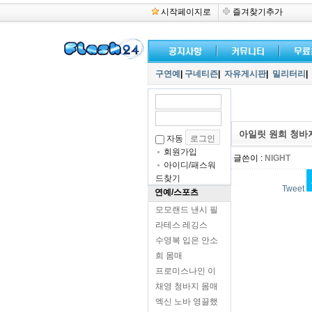
시작페이지로
즐겨찾기추가
구연예
|
구네티즌
|
자유게시판
|
밀리터리
|
아일릿 원희 청바
자동
회원가입
글쓴이 :
NIGHT
아이디/패스워
드찾기
Tweet
연예/스포츠
모모랜드 낸시 필
라테스 레깅스
수영복 입은 안소
희 몸매
프로미스나인 이
채영 청바지 몸매
엑신 노바 영끌했