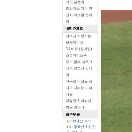
네 영끌했어
트와이스 다현 전
신 타이트한 옷차
림
네티즌포토
허벅지 자랑하는
보송이버섯
DJ 미유 (원미령)
스튜어디스룩
주사 한대 놔주고
싶은 간호사 갓세
희
개목걸이 잡을 남
자 기다리는 고라
니율
차영현 치어리더
최근 인스타
최근댓글
이쁘네요 ㅎㅎ
이 중국년 하는짓