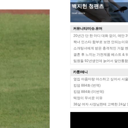
무대위 장원영 옆태
read more
커뮤니티/이슈.유머
20년간 단 한 마디 대화 없이, 애만 
짝녀 인스타 함부로 보면 안되는이
소개팅녀에게 받은 충격적인 거절 
결혼 후 느끼는 가전제품 베스트 & 
팀원들 92년생인데 늙어서 말안통함
카툰/애니
옆집 아줌마랑 야스하고 싶어서 서
킹덤 884화 (번역)
킹덤 884화 (미번역)
떡정이 무서운 이유
38살 여자 사장님한테 고백한 24살