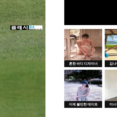
흔한 바디 디자이너
김나
이제 볼만한 데이트
미시