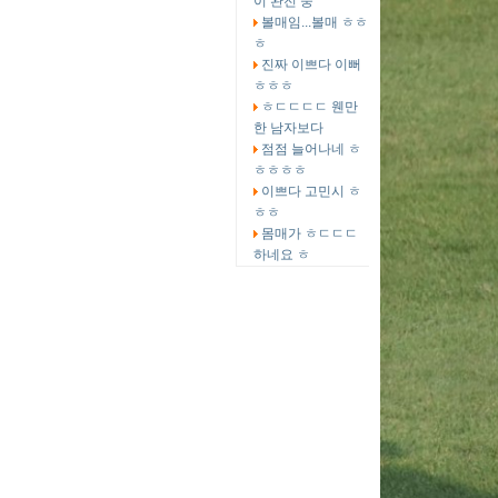
이 완전 중
볼매임...볼매 ㅎㅎ
ㅎ
진짜 이쁘다 이뻐
ㅎㅎㅎ
ㅎㄷㄷㄷㄷ 웬만
한 남자보다
점점 늘어나네 ㅎ
ㅎㅎㅎㅎ
이쁘다 고민시 ㅎ
ㅎㅎ
몸매가 ㅎㄷㄷㄷ
하네요 ㅎ