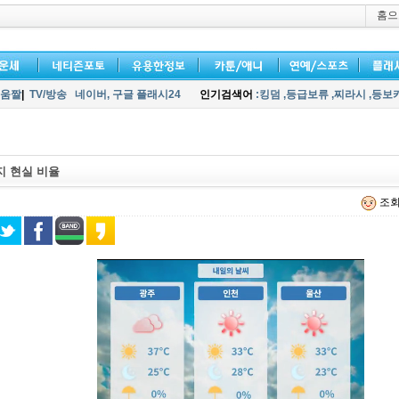
홈으
움짤
|
TV/방송
네이버,
구글 플래시24
인기검색어
:킹덤
,등급보류
,찌라시
,등보
지 현실 비율
조회 