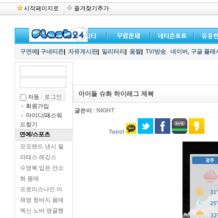
시작페이지로
즐겨찾기추가
구연예
|
구네티즌
|
자유게시판
|
밀리터리
|
움짤
|
TV/방송
네이버,
구글 플래
아이들 슈화 하이레그 제복
자동
회원가입
글쓴이 :
NIGHT
아이디/패스워
드찾기
Tweet
연예/스포츠
모모랜드 낸시 필
라테스 레깅스
수영복 입은 안소
희 몸매
프로미스나인 이
채영 청바지 몸매
엑신 노바 영끌했