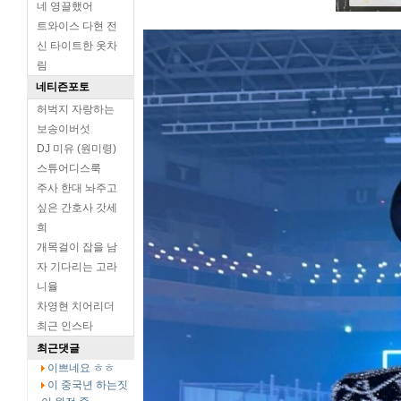
네 영끌했어
트와이스 다현 전
신 타이트한 옷차
림
네티즌포토
허벅지 자랑하는
보송이버섯
DJ 미유 (원미령)
스튜어디스룩
주사 한대 놔주고
싶은 간호사 갓세
희
개목걸이 잡을 남
자 기다리는 고라
니율
차영현 치어리더
최근 인스타
최근댓글
이쁘네요 ㅎㅎ
이 중국년 하는짓