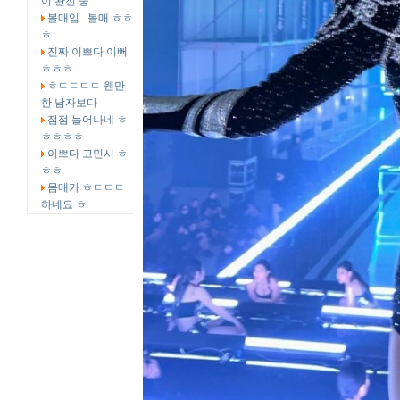
이 완전 중
볼매임...볼매 ㅎㅎ
ㅎ
진짜 이쁘다 이뻐
ㅎㅎㅎ
ㅎㄷㄷㄷㄷ 웬만
한 남자보다
점점 늘어나네 ㅎ
ㅎㅎㅎㅎ
이쁘다 고민시 ㅎ
ㅎㅎ
몸매가 ㅎㄷㄷㄷ
하네요 ㅎ