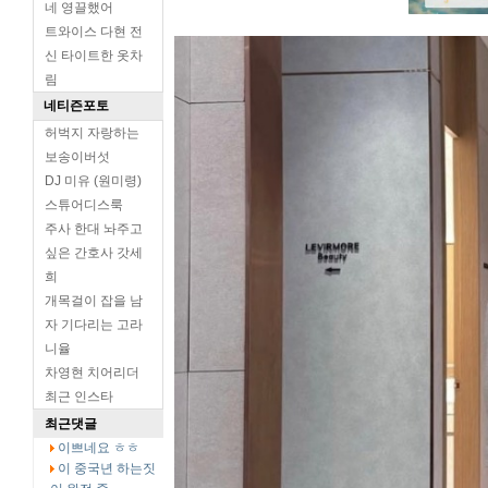
네 영끌했어
트와이스 다현 전
신 타이트한 옷차
림
네티즌포토
허벅지 자랑하는
보송이버섯
DJ 미유 (원미령)
스튜어디스룩
주사 한대 놔주고
싶은 간호사 갓세
희
개목걸이 잡을 남
자 기다리는 고라
니율
차영현 치어리더
최근 인스타
최근댓글
이쁘네요 ㅎㅎ
이 중국년 하는짓