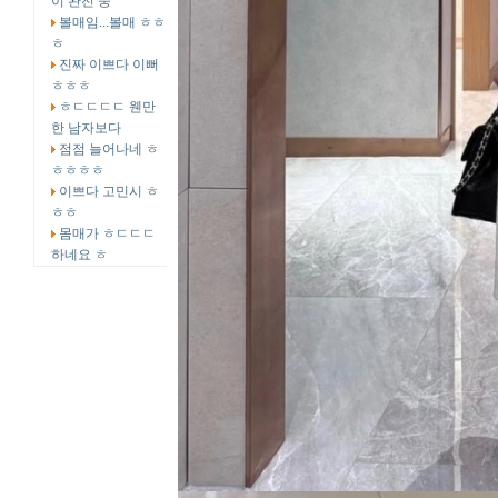
이 완전 중
볼매임...볼매 ㅎㅎ
ㅎ
진짜 이쁘다 이뻐
ㅎㅎㅎ
ㅎㄷㄷㄷㄷ 웬만
한 남자보다
점점 늘어나네 ㅎ
ㅎㅎㅎㅎ
이쁘다 고민시 ㅎ
ㅎㅎ
몸매가 ㅎㄷㄷㄷ
하네요 ㅎ