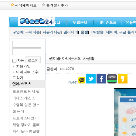
시작페이지로
즐겨찾기추가
구연예
|
구네티즌
|
자유게시판
|
밀리터리
|
움짤
|
TV/방송
네이버,
구글 플래
권이슬 아나운서의 사생활
자동
회원가입
글쓴이 :
tea4270
아이디/패스워
드찾기
Tweet
연예/스포츠
모모랜드 낸시 필
라테스 레깅스
수영복 입은 안소
희 몸매
프로미스나인 이
채영 청바지 몸매
엑신 노바 영끌했