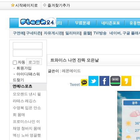
시작페이지로
즐겨찾기추가
구연예
|
구네티즌
|
자유게시판
|
밀리터리
|
움짤
|
TV/방송
네이버,
구글 플래
트와이스 나연 잔뜩 모은날
자동
회원가입
글쓴이 :
레몬에이드
아이디/패스워
드찾기
Tweet
연예/스포츠
모모랜드 낸시 필
라테스 레깅스
수영복 입은 안소
희 몸매
프로미스나인 이
채영 청바지 몸매
엑신 노바 영끌했