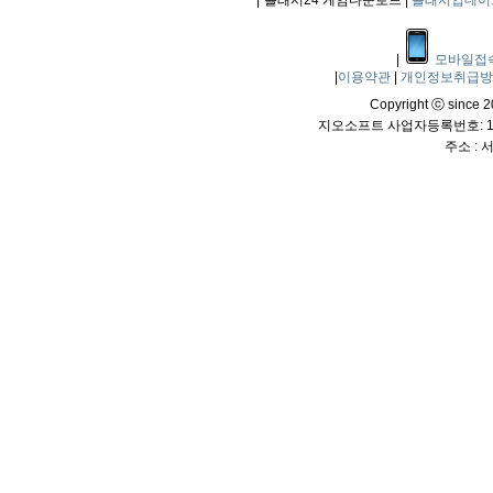
|
플래시24 게임다운로드 |
플래시업데이
|
모바일접
|
이용약관
|
개인정보취급
Copyright ⓒ since 20
지오소프트 사업자등록번호: 114
주소 :