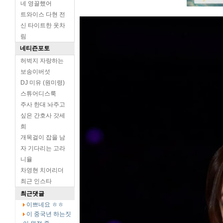
네 영끌했어
트와이스 다현 전
신 타이트한 옷차
림
네티즌포토
허벅지 자랑하는
보송이버섯
DJ 미유 (원미령)
스튜어디스룩
주사 한대 놔주고
싶은 간호사 갓세
희
개목걸이 잡을 남
자 기다리는 고라
니율
차영현 치어리더
최근 인스타
최근댓글
이쁘네요 ㅎㅎ
이 중국년 하는짓