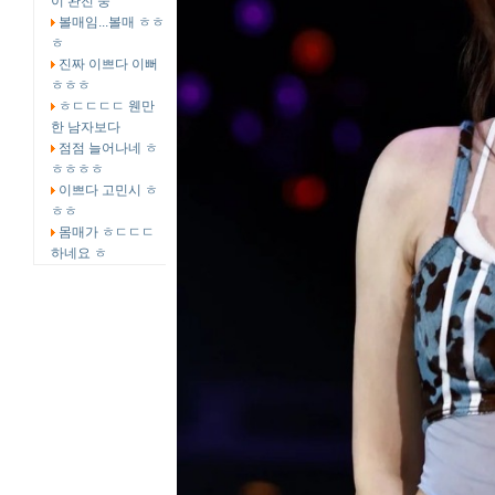
이 완전 중
볼매임...볼매 ㅎㅎ
ㅎ
진짜 이쁘다 이뻐
ㅎㅎㅎ
ㅎㄷㄷㄷㄷ 웬만
한 남자보다
점점 늘어나네 ㅎ
ㅎㅎㅎㅎ
이쁘다 고민시 ㅎ
ㅎㅎ
몸매가 ㅎㄷㄷㄷ
하네요 ㅎ