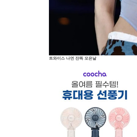
트와이스 나연 잔뜩 모은날